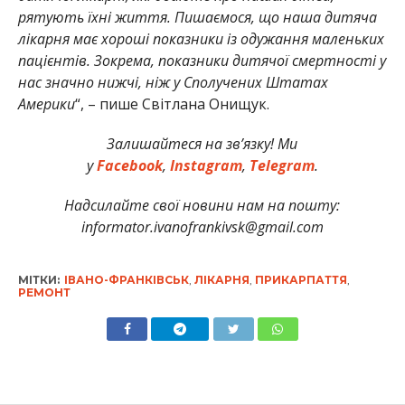
рятують їхні життя. Пишаємося, що наша дитяча
лікарня має хороші показники із одужання маленьких
пацієнтів. Зокрема, показники дитячої смертності у
нас значно нижчі, ніж у Сполучених Штатах
Америки
“, – пише Світлана Онищук.
Залишайтеся на зв’язку! Ми
у
Facebook
,
Instagram
,
Telegram
.
Надсилайте свої новини нам на пошту:
informator.ivanofrankivsk@gmail.com
МІТКИ:
ІВАНО-ФРАНКІВСЬК
,
ЛІКАРНЯ
,
ПРИКАРПАТТЯ
,
РЕМОНТ