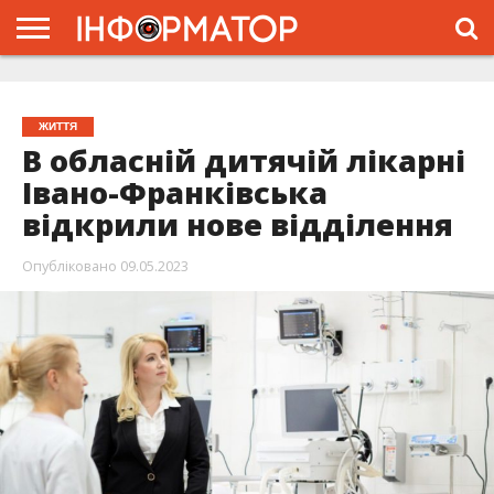
ГОЛОВНА
ЖИТТЯ
ВЛАДА
ГРОШІ
ТРЕШ
ТИСМЕНИЦЯ
НАДВІРНА
РОЗСЛІДУВАННЯ
АФІША
РЕКЛАМА
ПРО
ПРОЄКТ
ЖИТТЯ
В обласній дитячій лікарні
Івано-Франківська
відкрили нове відділення
Опубліковано
09.05.2023