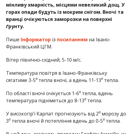
мінливу хмарність, місцями невеликий дощ. У
горах опади будуть із мокрим снігом. Вночі та
вранці очікуються заморозки на поверхні
ґрунту.
Пише
Інформатор
із
посиланням
на Івано-
Франківський ЦГМ.
Вітер північно-східний, 5-10 м/с.
Температура повітря в Івано-Франківську
сягатиме 3-5⁰ тепла вночі, а вдень 11-13⁰ тепла.
По області вночі очікується 1-6⁰ тепла, вдень
температура підніметься до 8-13⁰ тепла.
У високогір’ї Карпат прогнозують від 2⁰ морозу до
3⁰ тепла вночі й потепління вдень до 0-5⁰ тепла.
В цей день згадують праведну Глафіру Амасійську.