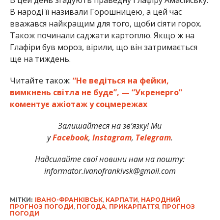
В народі її називали Горошницею, а цей час
вважався найкращим для того, щоби сіяти горох.
Також починали саджати картоплю. Якщо ж на
Глафіри був мороз, вірили, що він затримається
ще на тиждень.
Читайте також:
“Не ведіться на фейки,
вимкнень світла не буде”, — “Укренерго”
коментує ажіотаж у соцмережах
Залишайтеся на зв’язку! Ми
у
Facebook
,
Instagram
,
Telegram
.
Надсилайте свої новини нам на пошту:
informator.ivanofrankivsk@gmail.com
МІТКИ:
ІВАНО-ФРАНКІВСЬК
,
КАРПАТИ
,
НАРОДНИЙ
ПРОГНОЗ ПОГОДИ
,
ПОГОДА
,
ПРИКАРПАТТЯ
,
ПРОГНОЗ
ПОГОДИ