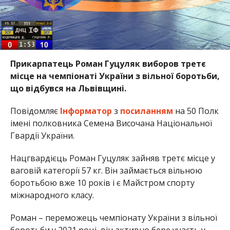
Прикарпатець Роман Гуцуляк виборов третє
місце на чемпіонаті України з вільної боротьби,
що відбувся на Львівщині.
Повідомляє
Інформатор
з
посиланням
на 50 Полк
імені полковника Семена Височана Національної
Гвардії України.
Нацгвардієць Роман Гуцуляк зайняв третє місце у
ваговій категорії 57 кг. Він займається вільною
боротьбою вже 10 років і є Майстром спорту
міжнародного класу.
Роман – переможець чемпіонату України з вільної
боротьби у 2021 році, він активно бере участь у