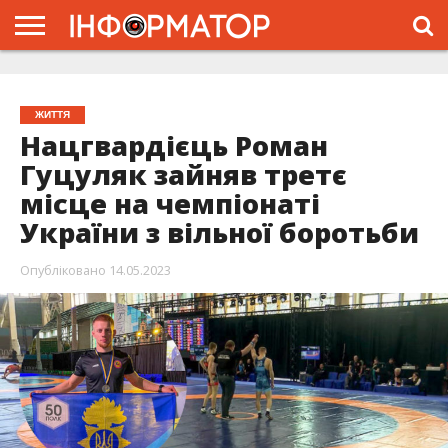
ГОЛОВНА
ЖИТТЯ
ВЛАДА
ГРОШІ
ТРЕШ
ТИСМЕНИЦЯ
НАДВІРНА
РОЗСЛІДУВАННЯ
АФІША
РЕКЛАМА
ПРО
ПРОЄКТ
ЖИТТЯ
Нацгвардієць Роман
Гуцуляк зайняв третє
місце на чемпіонаті
України з вільної боротьби
Опубліковано
14.05.2023