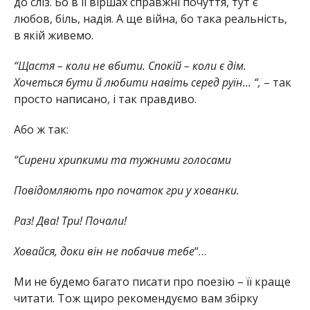
до сліз. Бо в її віршах справжні почуття, тут є
любов, біль, надія. А ще війна, бо така реальність,
в якій живемо.
“Щастя – коли не вбити. Спокій – коли є дім.
Хочеться бути й любити навіть серед руїн… “,
– так
просто написано, і так правдиво.
Або ж так:
“Сирени хрипкими та тужними голосами
Повідомляють про початок гри у хованки.
Раз! Два! Три! Почали!
Ховайся, доки він не побачив тебе
“…
Ми не будемо багато писати про поезію – її краще
читати. Тож щиро рекомендуємо вам збірку