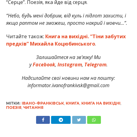
“Серце”. Поезія, яка йде від серця.
“Небо, будь мені добрим, від куль і підлот захисти, і
якщо раптом не зможеш, просто накрий і мовчи…”.
Читайте також:
Книга на вихідні. “Тіни забутих
предків” Михайла Коцюбинського
.
Залишайтеся на зв’язку! Ми
у
Facebook
,
Instagram
,
Telegram
.
Надсилайте свої новини нам на пошту:
informator.ivanofrankivsk@gmail.com
МІТКИ:
ІВАНО-ФРАНКІВСЬК
,
КНИГА
,
КНИГА НА ВИХІДНІ
,
ПОЕЗІЯ
,
ЧИТАННЯ