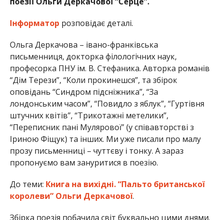
поезії Ольги Деркачової “Серце”.
Інформатор
розповідає деталі.
Ольга Деркачова – івано-франківська
письменниця, докторка філологічних наук,
професорка ПНУ ім. В. Стефаника. Авторка романів
“Дім Терези”, “Коли прокинешся”, та збірок
оповідань “Синдром підсніжника”, “За
лондонським часом”, “Повидло з яблук”, “Гуртівня
штучних квітів”, “Трикотажні метелики”,
“Переписник пані Мулярової” (у співавторстві з
Іриною Фіщук) та інших. Ми уже писали про малу
прозу письменниці – чуттєву і тонку. А зараз
пропонуємо вам зануритися в поезію.
До теми:
Книга на вихідні. “Пальто британської
королеви” Ольги Деркачової
.
Збірка поезія побачила світ буквально цими днями.