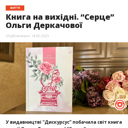
ЖИТТЯ
Книга на вихідні. “Серце”
Ольги Деркачової
Опубліковано
14.05.2023
У видавництві “Дискурсус” побачила світ книга