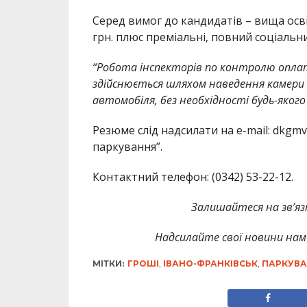
Серед вимог до кандидатів – вища осві
грн. плюс преміальні, повний соціальн
“Робота інспекторів по контролю оплат
здійснюється шляхом наведення камери 
автомобіля, без необхідності будь-якого
Резюме слід надсилати на e-mail: dkgm
паркування”.
Контактний телефон: (0342) 53-22-12.
Залишайтеся на зв’язк
Надсилайте свої новини нам 
МІТКИ:
ГРОШІ
,
ІВАНО-ФРАНКІВСЬК
,
ПАРКУВ