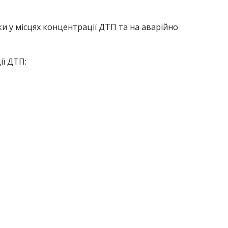
 у місцях концентрації ДТП та на аварійно
ї ДТП: