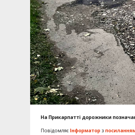
На Прикарпатті дорожники позначаю
Повідомляє
Інформатор
з
посилання