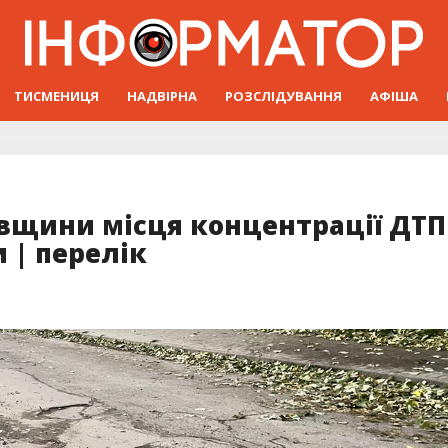
ТИСМЕНИЦЯ
НАДВІРНА
РОЗСЛІДУВАННЯ
АФІША
івщини місця концентрації ДТП
 | перелік