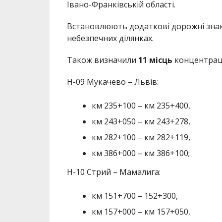
Івано-Франківській області.
Встановлюють додаткові дорожні знаки
небезпечних ділянках.
Також визначили
11 місць
концентраці
Н-09 Мукачево – Львів:
км 235+100 – км 235+400,
км 243+050 – км 243+278,
км 282+100 – км 282+119,
км 386+000 – км 386+100;
Н-10 Стрий – Мамалига:
км 151+700 – 152+300,
км 157+000 – км 157+050,