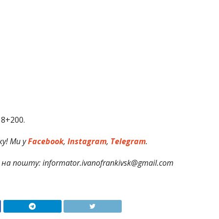
 8+200.
у! Ми у
Facebook
,
Instagram
,
Telegram
.
на пошту: informator.ivanofrankivsk@gmail.com