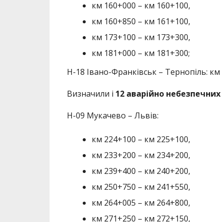
км 160+000 – км 160+100,
км 160+850 – км 161+100,
км 173+100 – км 173+300,
км 181+000 – км 181+300;
Н-18 Івано-Франківськ – Тернопіль: км 
Визначили і
12 аварійно небезпечних
Н-09 Мукачево – Львів:
км 224+100 – км 225+100,
км 233+200 – км 234+200,
км 239+400 – км 240+200,
км 250+750 – км 241+550,
км 264+005 – км 264+800,
км 271+250 – км 272+150,