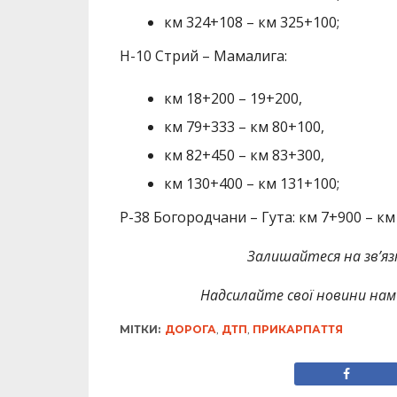
км 324+108 – км 325+100;
Н-10 Стрий – Мамалига:
км 18+200 – 19+200,
км 79+333 – км 80+100,
км 82+450 – км 83+300,
км 130+400 – км 131+100;
Р-38 Богородчани – Гута: км 7+900 – км
Залишайтеся на зв’язк
Надсилайте свої новини нам 
МІТКИ:
ДОРОГА
,
ДТП
,
ПРИКАРПАТТЯ