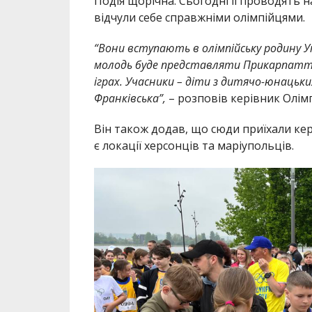
Подія щорічна. Сьогодні її проводять н
відчули себе справжніми олімпійцями.
“Вони вступають в олімпійську родину У
молодь буде представляти Прикарпаття 
іграх. Учасники – діти з дитячо-юнацьк
Франківська”,
– розповів керівник Олімп
Він також додав, що сюди приїхали кер
є локації херсонців та маріупольців.