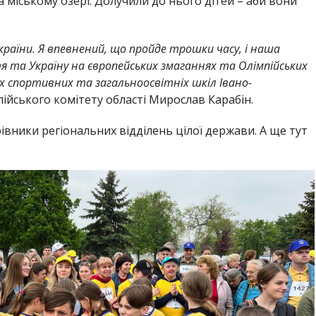
а міському озері. Долучили до нього дітей – аби вони
країни. Я впевнений, що пройде трошки часу, і наша
та Україну на європейських змаганнях та Олімпійських
их спортивних та загальноосвітніх шкіл Івано-
ійського комітету області Мирослав Карабін.
івники регіональних відділень цілої держави. А ще тут