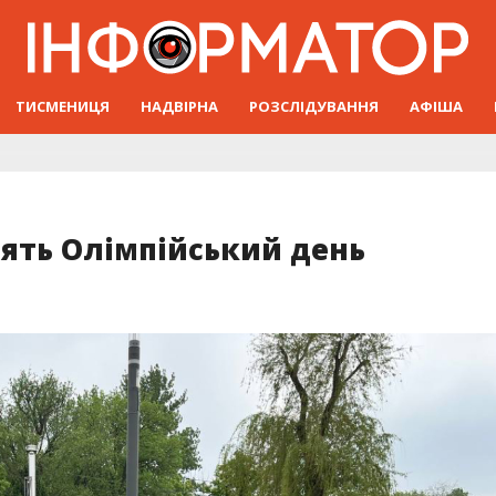
ТИСМЕНИЦЯ
НАДВІРНА
РОЗСЛІДУВАННЯ
АФІША
дять Олімпійський день