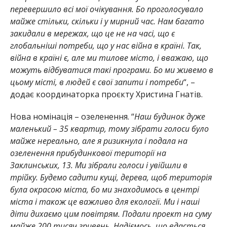
перевершило всі мої очікування. Бо проголосувало
майже стільки, скільки і у мирний час. Нам багато
закидали в мережах, що це не на часі, що є
глобальніші потреби, що у нас війна в країні. Так,
війна в країні є, але ми тилове місто, і вважаю, що
можуть відбуватися такі програми. Бо ми живемо в
цьому місті, в людей є свої запити і потреби
“, –
додає координаторка проєкту Христина Гнатів.
Нова номінація – озеленення. “
Наш будинок дуже
маленький – 35 квартир, тому зібрати голоси було
майже нереально, але я ризикнула і подала на
озеленення прибудинкової території на
Заклинських, 13. Ми зібрали голоси і увійшли в
трійку. Будемо садити кущі, дерева, щоб територія
була окрасою міста, бо ми знаходимось в центрі
міста і також це важливо для екології. Ми і наші
діти дихаємо цим повітрям. Подали проект на суму
майже 200 тисяч гривень. Надіємось, що вдасться