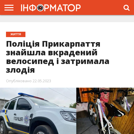
ГОЛОВНА
ЖИТТЯ
ВЛАДА
ГРОШІ
ТРЕШ
ТИСМЕНИЦЯ
НАДВІРНА
РОЗСЛІДУВАННЯ
АФІША
РЕКЛАМА
ПРО
ПРОЄКТ
ЖИТТЯ
Поліція Прикарпаття
знайшла вкрадений
велосипед і затримала
злодія
Опубліковано
22.05.2023