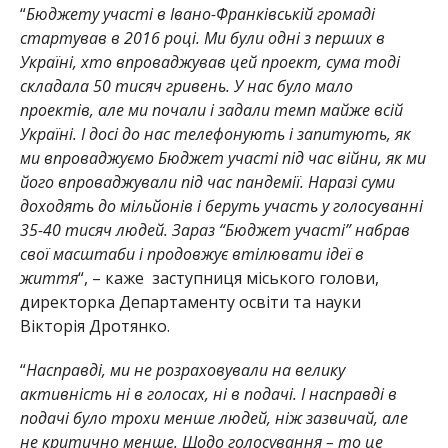
“
Бюджету участі в Івано-Франківській громаді
стартував в 2016 році. Ми були одні з перших в
Україні, хто впроваджував цей проект, сума тоді
складала 50 тисяч гривень. У нас було мало
проектів, але ми почали і задали темп майже всій
Україні. І досі до нас телефонують і запитують, як
ми впроваджуємо Бюджет участі під час війни, як ми
його впроваджували під час пандемії. Наразі суми
доходять до мільйонів і беруть участь у голосуванні
35-40 тисяч людей. Зараз “Бюджет участі” набрав
свої масштаби і продовжує втілювати ідеї в
життя
“, – каже заступниця міського голови,
директорка Департаменту освіти та науки
Вікторія Дротянко.
“
Насправді, ми не розраховували на велику
активність ні в голосах, ні в подачі. І насправді в
подачі було трохи менше людей, ніж зазвичай, але
не критично менше. Щодо голосування – то це