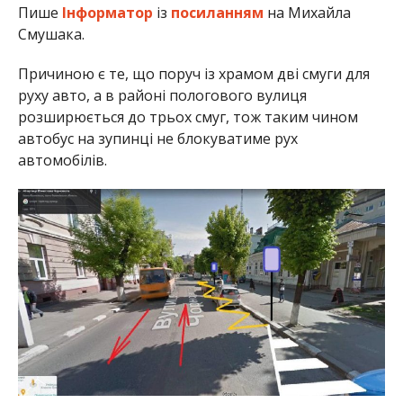
Пише
Інформатор
із
посиланням
на Михайла
Смушака.
Причиною є те, що поруч із храмом дві смуги для
руху авто, а в районі пологового вулиця
розширюється до трьох смуг, тож таким чином
автобус на зупинці не блокуватиме рух
автомобілів.