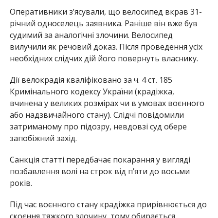
Оперативники з’ясували, що велосипед вкрав 31-
річний односелець заявника. Раніше він вже був
судимий за аналогічні злочини. Велосипед
вилучили як речовий доказ. Після проведення усіх
необхідних слідчих дій його повернуть власнику.
Дії велокрадія кваліфіковано за ч. 4 ст. 185
Кримінального кодексу України (крадіжка,
вчинена у великих розмірах чи в умовах воєнного
або надзвичайного стану). Слідчі повідомили
затриманому про підозру, невдовзі суд обере
запобіжний захід.
Санкція статті передбачає покарання у вигляді
позбавлення волі на строк від п’яти до восьми
років.
Під час воєнного стану крадіжка прирівнюється до
скоєння тяжкого злочину, тому обирається