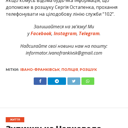
Якщо комусь відома будь-яка інформація, що
допоможе в розшуку Сергія Остапенка, прохання
телефонувати на цілодобову лінію служби “102”.
Залишайтеся на зв’язку! Ми
у
Facebook
,
Instagram
,
Telegram
.
Надсилайте свої новини нам на пошту:
informator.ivanofrankivsk@gmail.com
МІТКИ:
ІВАНО-ФРАНКІВСЬК
,
ПОЛІЦІЯ
,
РОЗШУК
ЖИТТЯ