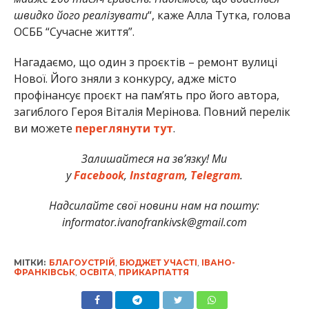
швидко його реалізувати
“, каже Алла Тутка, голова
ОСББ “Сучасне життя”.
Нагадаємо, що один з проєктів – ремонт вулиці
Нової. Його зняли з конкурсу, адже місто
профінансує проєкт на пам’ять про його автора,
загиблого Героя Віталія Мерінова. Повний перелік
ви можете
переглянути тут
.
Залишайтеся на зв’язку! Ми
у
Facebook
,
Instagram
,
Telegram
.
Надсилайте свої новини нам на пошту:
informator.ivanofrankivsk@gmail.com
МІТКИ:
БЛАГОУСТРІЙ
,
БЮДЖЕТ УЧАСТІ
,
ІВАНО-
ФРАНКІВСЬК
,
ОСВІТА
,
ПРИКАРПАТТЯ