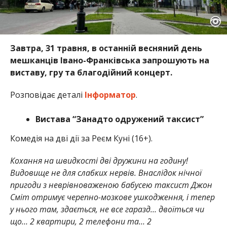
Завтра, 31 травня, в останній весняний день
мешканців Івано-Франківська запрошують на
виставу, гру та благодійний концерт.
Розповідає деталі
Інформатор
.
Вистава “Занадто одружений таксист”
Комедія на дві дії за Реєм Куні (16+).
Кохання на швидкості дві дружини на годину!
Видовище не для слабких нервів. Внаслідок нічної
пригоди з неврівноваженою бабусею таксист Джон
Сміт отримує черепно-мозкове ушкодження, і тепер
у нього там, здається, не все гаразд… двоїться чи
що… 2 квартири, 2 телефони та… 2