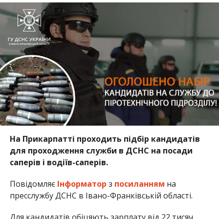
На Прикарпатті проходить підбір кандидатів
для проходження служби в ДСНС на посади
саперів і водіїв-саперів.
Повідомляє
Інформатор
з
посиланням
на
пресслужбу ДСНС в Івано-Франківській області.
Для кандидатів обіцяють зарплату від 22 тисяч