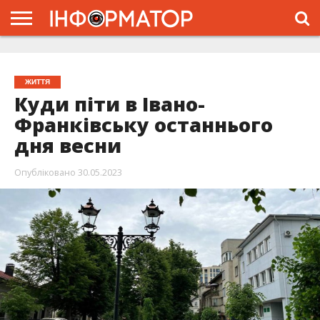
ГОЛОВНА
ЖИТТЯ
ВЛАДА
ГРОШІ
ТРЕШ
ТИСМЕНИЦЯ
НАДВІРНА
РОЗСЛІДУВАННЯ
АФІША
РЕКЛАМА
ПРО
ПРОЄКТ
ЖИТТЯ
Куди піти в Івано-
Франківську останнього
дня весни
Опубліковано
30.05.2023