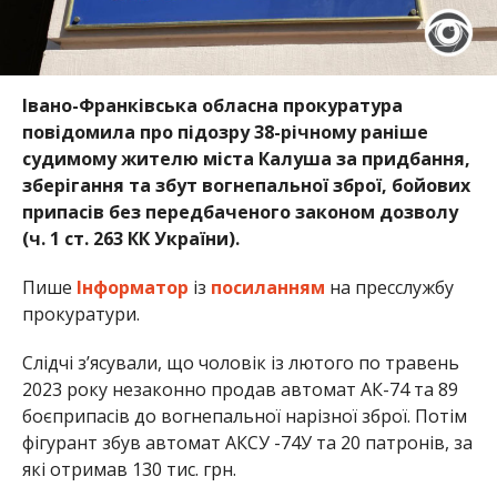
Івано-Франківська обласна прокуратура
повідомила про підозру 38-річному раніше
судимому жителю міста Калуша за придбання,
зберігання та збут вогнепальної зброї, бойових
припасів без передбаченого законом дозволу
(ч. 1 ст. 263 КК України).
Пише
Інформатор
із
посиланням
на пресслужбу
прокуратури.
Слідчі з’ясували, що чоловік із лютого по травень
2023 року незаконно продав автомат АК-74 та 89
боєприпасів до вогнепальної нарізної зброї. Потім
фігурант збув автомат АКСУ -74У та 20 патронів, за
які отримав 130 тис. грн.