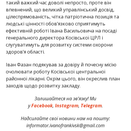
такий важкий час доволі непросто, проте він
впевнений, що великий управлінський досвід,
цілеспрямованість, чітка патріотична позиція та
людські цінності обов’язково сприятимуть
ефективній роботі Івана Васильовича на посаді
генерального директора Косівської ЦРЛ і
слугуватимуть для розвитку системи охорони
здоров’я області.
Іван Фазан подякував за довіру й почесну місію
очолювати роботу Косівської центральної
районної лікарні. Окрім цього, він окреслив план
заходів щодо розвитку закладу.
Залишайтеся на зв’язку! Ми
у
Facebook
,
Instagram
,
Telegram
.
Надсилайте свої новини нам на пошту:
informator.ivanofrankivsk@gmail.com