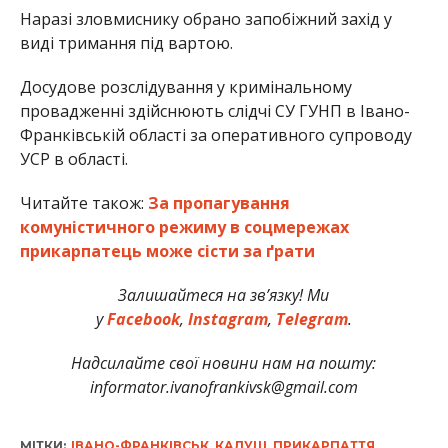
Наразі зловмиснику обрано запобіжний захід у
виді тримання під вартою.
Досудове розслідування у кримінальному
провадженні здійснюють слідчі СУ ГУНП в Івано-
Франківській області за оперативного супроводу
УСР в області.
Читайте також:
За пропагування
комуністичного режиму в соцмережах
прикарпатець може сісти за ґрати
Залишайтеся на зв’язку! Ми
у
Facebook
,
Instagram
,
Telegram
.
Надсилайте свої новини нам на пошту:
informator.ivanofrankivsk@gmail.com
МІТКИ:
ІВАНО-ФРАНКІВСЬК
,
КАЛУШ
,
ПРИКАРПАТТЯ
,