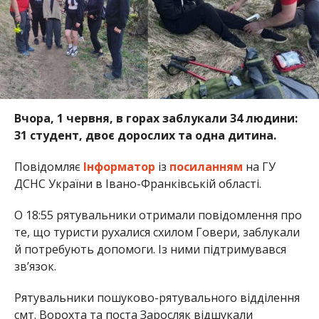
Вчора, 1 червня, в горах заблукали 34 людини:
31 студент, двоє дорослих та одна дитина.
Повідомляє
Інформатор
із
посиланням
на ГУ
ДСНС України в Івано-Франківській області.
О 18:55 рятувальники отримали повідомлення про
те, що туристи рухалися схилом Говери, заблукали
й потребують допомоги. Із ними підтримувався
зв’язок.
Рятувальники пошуково-рятувального відділення
смт. Ворохта та поста Заросляк відшукали