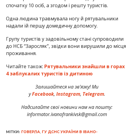
спочатку 10 осіб, а згодом і решту туристів.
Одна людина травмувала ногу й рятувальники
надали їй першу домедичну допомогу.
Групу туристів у задовільному стані супроводили
до НСБ “Заросляк”, звідки вони вирушили до місця
проживання.
Читайте також:
Рятувальники знайшли в горах
4 заблукалих туристів із дитиною
Залишайтеся на зв’язку! Ми
у
Facebook
,
Instagram
,
Telegram
.
Надсилайте свої новини нам на пошту:
informator.ivanofrankivsk@gmail.com
МІТКИ:
ГОВЕРЛА
,
ГУ ДСНС УКРАЇНИ В ІВАНО-