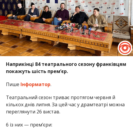
Наприкінці 84 театрального сезону франківцям
покажуть шість прем’єр.
Пише
Інформатор
.
Театральний сезон триває протягом червня й
кількох днів липня. За цей час у драмтеатрі можна
переглянути 26 вистав.
6 із них — прем’єри: