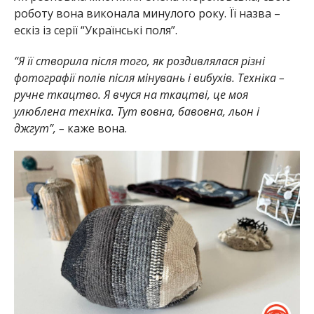
роботу вона виконала минулого року. Її назва –
ескіз із серії “Українські поля”.
“Я її створила після того, як роздивлялася різні
фотографії полів після мінувань і вибухів. Техніка –
ручне ткацтво. Я вчуся на ткацтві, це моя
улюблена техніка. Тут вовна, бавовна, льон і
джгут”, –
каже вона.