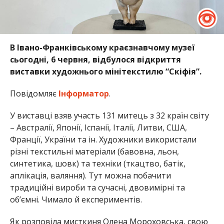
В Івано-Франківському краєзнавчому музеї
сьогодні, 6 червня, відбулося відкриття
виставки художнього мінітекстилю “Скіфія”.
Повідомляє
Інформатор
.
У виставці взяв участь 131 митець з 32 країн світу
– Австралії, Японії, Іспанії, Італії, Литви, США,
Франції, України та ін. Художники використали
різні текстильні матеріали (бавовна, льон,
синтетика, шовк) та техніки (ткацтво, батік,
аплікація, валяння). Тут можна побачити
традиційні вироби та сучасні, двовимірні та
об’ємні. Чимало й експериментів.
Як розповіла мисткиня Олена Мороховська, свою