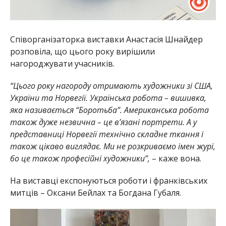
Співорганізаторка виставки Анастасія Шнайдер
розповіла, що цього року вирішили
нагороджувати учасників.
“Цього року нагороду отримають художники зі США,
України та Норвегії. Українська робота – вишивка,
яка називається “Боротьба”. Американська робота
також дуже незвична – це в’язані портрети. А у
представниці Норвегії технічно складне ткання і
також цікаво виглядає. Ми не розкриваємо імен журі,
бо це також професійні художники”,
– каже вона.
На виставці експонуються роботи і франківських
митців – Оксани Бейлах та Богдана Губаля.