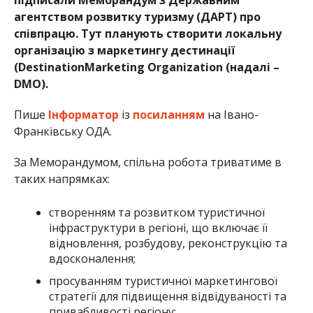
підписали Меморандум з Державним
агентством розвитку туризму (ДАРТ) про
співпрацю. Тут планують створити локальну
організацію з маркетингу дестинації
(DestinationMarketing Organization (надалі –
DMO).
Пише
Інформатор
із
посиланням
на Івано-
Франківську ОДА.
За Меморандумом, спільна робота триватиме в
таких напрямках:
створенням та розвитком туристичної
інфраструктури в регіоні, що включає її
відновлення, розбудову, реконструкцію та
вдосконалення;
просуванням туристичної маркетингової
стратегії для підвищення відвідуваності та
привабливості регіону;