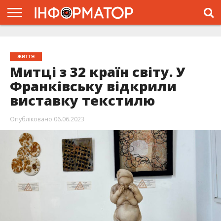
ГОЛОВНА
ЖИТТЯ
ВЛАДА
ГРОШІ
ТРЕШ
ТИСМЕНИЦЯ
НАДВІРНА
РОЗСЛІДУВАННЯ
АФІША
РЕКЛАМА
ПРО
ПРОЄКТ
ЖИТТЯ
Митці з 32 країн світу. У
Франківську відкрили
виставку текстилю
Опубліковано
06.06.2023