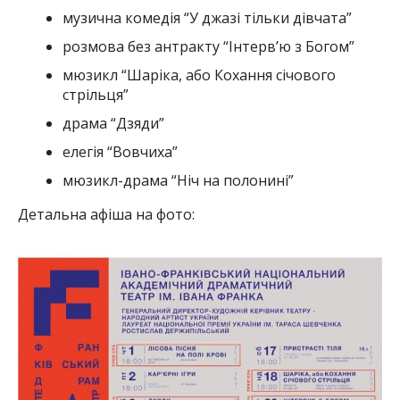
музична комедія “У джазі тільки дівчата”
розмова без антракту “Інтерв’ю з Богом”
мюзикл “Шаріка, або Кохання січового
стрільця”
драма “Дзяди”
елегія “Вовчиха”
мюзикл-драма “Ніч на полонині”
Детальна афіша на фото: