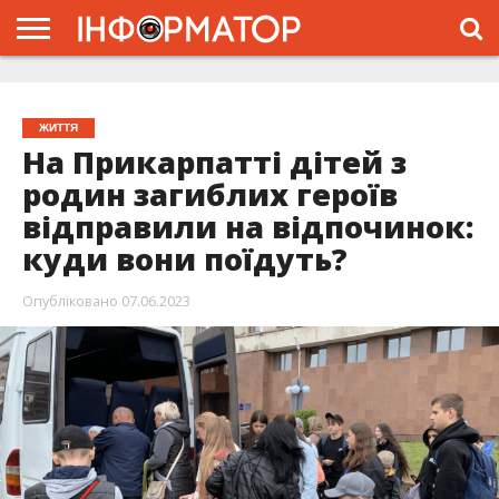
ГОЛОВНА
ЖИТТЯ
ВЛАДА
ГРОШІ
ТРЕШ
ТИСМЕНИЦЯ
НАДВІРНА
РОЗСЛІДУВАННЯ
АФІША
РЕКЛАМА
ПРО
ПРОЄКТ
ЖИТТЯ
На Прикарпатті дітей з
родин загиблих героїв
відправили на відпочинок:
куди вони поїдуть?
Опубліковано
07.06.2023