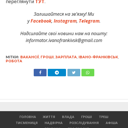
переглянути
ТУТ
.
Залишайтеся на зв’язку! Ми
у
Facebook
,
Instagram
,
Telegram
.
Надсил
айте свої новини нам на пошту:
informator.ivanofrankivsk@gmail.com
МІТКИ:
ВАКАНСІЇ
,
ГРОШІ
,
ЗАРПЛАТА
,
ІВАНО-ФРАНКІВСЬК
,
РОБОТА
ГОЛОВНА
ЖИТТЯ
ВЛАДА
ГРОШІ
ТРЕШ
ТИСМЕНИЦЯ
НАДВІРНА
РОЗСЛІДУВАННЯ
АФІША