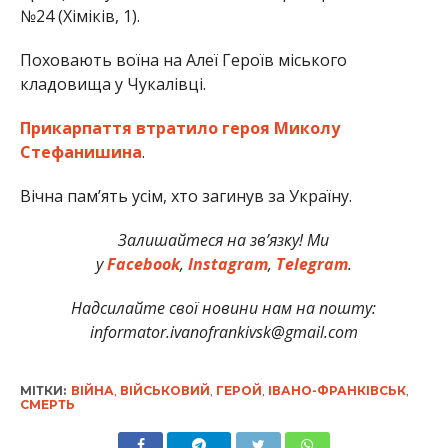
№24 (Хіміків, 1).
Поховають воїна на Алеї Героїв міського
кладовища у Чукалівці.
Прикарпаття втратило героя Миколу
Стефанишина
.
Вічна пам’ять усім, хто загинув за Україну.
Залишайтеся на зв’язку! Ми
у
Facebook
,
Instagram
,
Telegram
.
Надсил
айте свої новини нам на пошту:
informator.ivanofrankivsk@gmail.com
МІТКИ:
ВІЙНА
,
ВІЙСЬКОВИЙ
,
ГЕРОЙ
,
ІВАНО-ФРАНКІВСЬК
,
СМЕРТЬ