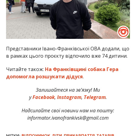
Представники Івано-Франківської ОВА додали, що
в рамках цього проєкту відпочило вже 74 дитини.
Читайте також:
На Франківщині собака Гера
допомогла розшукати дідуся
.
Залишайтеся на зв’язку! Ми
у
Facebook
,
Instagram
,
Telegram
.
Надсилайте свої новини нам на пошту:
informator.ivanofrankivsk@gmail.com
МІТКИ:
ВІДПОЧИНОК
,
ДІТИ
,
ПРИКАРПАТТЯ
,
ТАТАРІВ