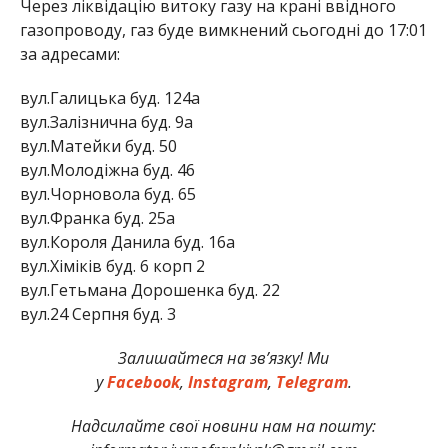
Через ліквідацію витоку газу на крані ввідного
газопроводу, газ буде вимкнений сьогодні до 17:01
за адресами:
вул.Галицька буд. 124а
вул.Залізнична буд. 9а
вул.Матейки буд. 50
вул.Молодіжна буд. 46
вул.Чорновола буд. 65
вул.Франка буд. 25а
вул.Короля Данила буд. 16а
вул.Хіміків буд. 6 корп 2
вул.Гетьмана Дорошенка буд. 22
вул.24 Серпня буд. 3
Залишайтеся на зв’язку! Ми
у
Facebook
,
Instagram
,
Telegram
.
Надсилайте свої новини нам на пошту: