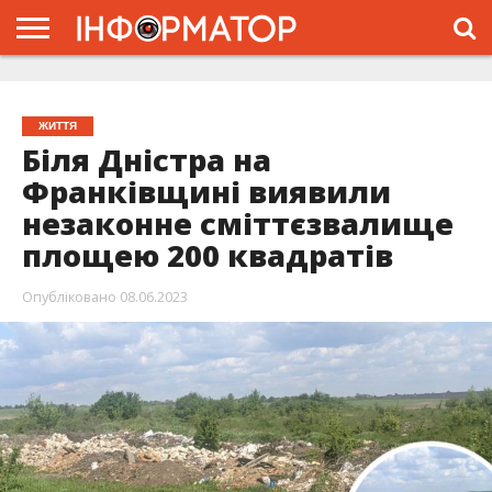
ГОЛОВНА
ЖИТТЯ
ВЛАДА
ГРОШІ
ТРЕШ
ТИСМЕНИЦЯ
НАДВІРНА
РОЗСЛІДУВАННЯ
АФІША
РЕКЛАМА
ПРО
ПРОЄКТ
ЖИТТЯ
Біля Дністра на
Франківщині виявили
незаконне сміттєзвалище
площею 200 квадратів
Опубліковано
08.06.2023