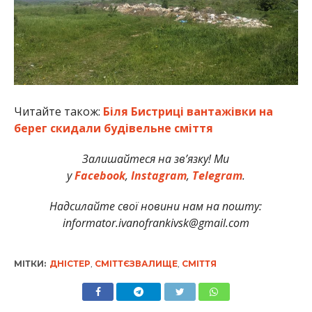
Читайте також:
Біля Бистриці вантажівки на
берег скидали будівельне сміття
Залишайтеся на зв’язку! Ми
у
Facebook
,
Instagram
,
Telegram
.
Надсилайте свої новини нам на пошту:
informator.ivanofrankivsk@gmail.com
МІТКИ:
ДНІСТЕР
,
СМІТТЄЗВАЛИЩЕ
,
СМІТТЯ