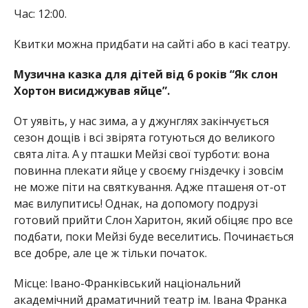
Час: 12:00.
Квитки можна придбати на сайті або в касі театру.
Музична казка для дітей від 6 років “Як слон
Хортон висиджував яйце”.
От уявіть, у нас зима, а у джунглях закінчується
сезон дощів і всі звірята готуються до великого
свята літа. А у пташки Мейзі свої турботи: вона
повинна плекати яйце у своєму гніздечку і зовсім
не може піти на святкування. Адже пташеня от-от
має вилупитись! Однак, на допомогу подрузі
готовий прийти Слон Харитон, який обіцяє про все
подбати, поки Мейзі буде веселитись. Починається
все добре, але це ж тільки початок.
Місце: Івано-Франківський національний
академічний драматичний театр ім. Івана Франка