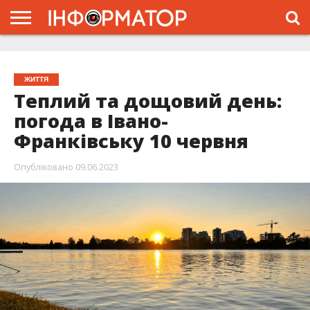
ГОЛОВНА
ЖИТТЯ
ВЛАДА
ГРОШІ
ТРЕШ
ТИСМЕНИЦЯ
НАДВІРНА
РОЗСЛІДУВАННЯ
АФІША
РЕКЛАМА
ПРО
ПРОЄКТ
ЖИТТЯ
Теплий та дощовий день:
погода в Івано-
Франківську 10 червня
Опубліковано
09.06.2023