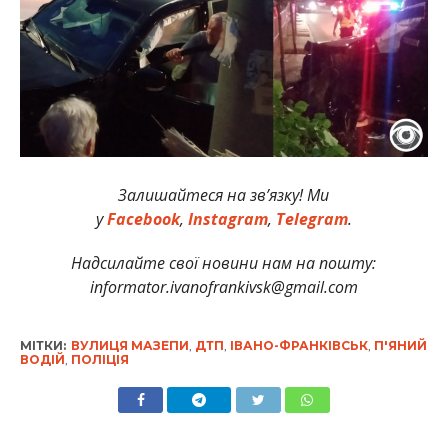
Залишайтеся на зв’язку! Ми
у
Facebook
,
Instagram
,
Telegram
.
Надсил
айте свої новини нам на пошту:
informator.ivanofrankivsk@gmail.com
МІТКИ:
ВУЛИЦЯ МАЗЕПИ
,
ДТП
,
ІВАНО-ФРАНКІВСЬК
,
П'ЯНИЙ
ВОДІЙ
,
ПОЛІЦІЯ