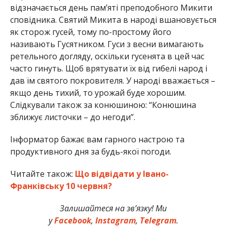
відзначається день пам’яті преподобного Микити
сповідника. Святий Микита в народі вшановується
як сторож гусей, тому по-простому його
називають Гусятником. Гуси з весни вимагають
ретельного догляду, оскільки гусенята в цей час
часто гинуть. Щоб врятувати їх від гибелі народ і
дав їм святого покровителя. У народі вважається –
якщо день тихий, то урожай буде хорошим.
Слідкували також за конюшиною: “Конюшина
зближує листочки – до негоди”.
Інформатор бажає вам гарного настрою та
продуктивного дня за будь-якої погоди.
Читайте також:
Що відвідати у Івано-
Франківську 10 червня?
Залишайтеся на зв’язку! Ми
у
Facebook
,
Instagram
,
Telegram
.