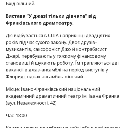
Вхід вільний.
Вистава “У джазі тільки дівчата” від
Франківського драмтеатру.
Дія відбувається в США наприкінці двадцятих
років під час сухого закону. Двоє друзів-
музикантів, саксофоніст Джо й контрабасист
Джері, перебувають у тяжкому фінансовому
становищі й шукають роботу. Їм трапляються дві
вакансії в джаз-ансамблі на період виступів у
Флориді, однак ансамбль жіночий….
Місце: Івано-Франківський національний
академічний драматичний театр ім. Івана Франка
(вул. Незалежності, 42)
Час: 18:00
Квитки можна придбати на сайті або в касі театру.