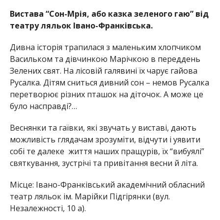
Вистава “Сон-Мрія, або казка зеленого гаю” від
театру ляльок Івано-Франківська.
Дивна історія трапилася з маленьким хлопчиком
Васильком та дівчинкою Марічкою в переддень
Зелених свят. На лісовій галявині їх чарує гайова
Русалка. Дітям сниться дивний сон – немов Русалка
перетворює різних пташок на діточок. А може це
було насправді?…
Веснянки та гаївки, які звучать у виставі, дають
можливість глядачам зрозуміти, відчути і уявити
собі те далеке життя наших пращурів, їх “вибуялі”
святкування, зустрічі та привітання весни й літа.
Місце: Івано-Франківський академічний обласний
театр ляльок ім. Марійки Підгірянки (вул.
Незалежності, 10 а).