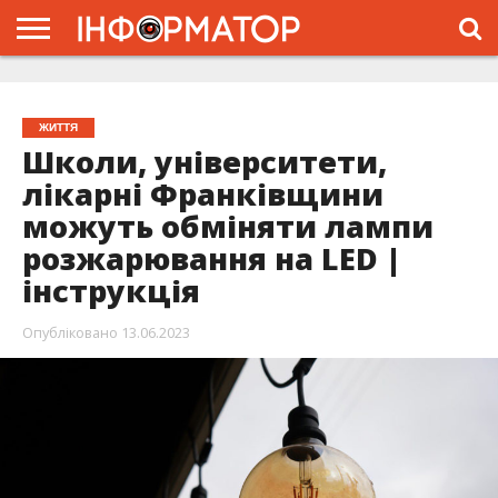
ГОЛОВНА
ЖИТТЯ
ВЛАДА
ГРОШІ
ТРЕШ
ТИСМЕНИЦЯ
НАДВІРНА
РОЗСЛІДУВАННЯ
АФІША
РЕКЛАМА
ПРО
ПРОЄКТ
ЖИТТЯ
Школи, університети,
лікарні Франківщини
можуть обміняти лампи
розжарювання на LED |
інструкція
Опубліковано
13.06.2023