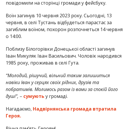
повідомили на сторінці громади у фейсбуку.
Воїн загинув 10 червня 2023 року. Сьогодні, 13
червня, в селі Тустань відбудеться парастас за
загиблим воїном, похорон розпочнеться 14 червня
о 14:00.
Поблизу Білогорівки Донецької області загинув
Іван Микуляк Іван Васильович. Чоловік народився
1985 року, проживав в селі Гута.
“Молодий, рішучий, вільний таким залишиться
навіки Іван у серцях своїх рідних, друзів та
побратимів. Молимось разом із вами за спокій його
душі”,
–
сумують
у громаді.
Нагадаємо,
Надвірнянська громада втратила
Героя.
Вічна пам’ять Героям!