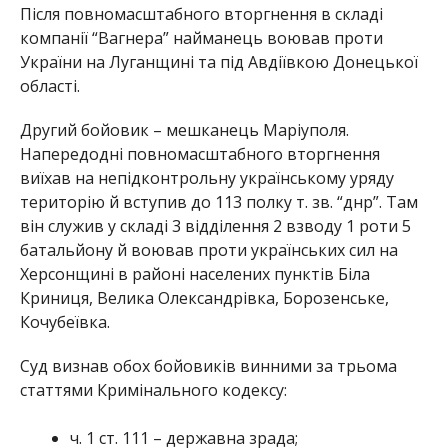
Після повномасштабного вторгнення в складі
компанії “Вагнера” найманець воював проти
України на Луганщині та під Авдіївкою Донецької
області.
Другий бойовик – мешканець Маріуполя.
Напередодні повномасштабного вторгнення
виїхав на непідконтрольну українському уряду
територію й вступив до 113 полку т. зв. “днр”. Там
він служив у складі 3 відділення 2 взводу 1 роти 5
батальйону й воював проти українських сил на
Херсонщині в районі населених пунктів Біла
Криниця, Велика Олександрівка, Борозенське,
Кочубеївка.
Суд визнав обох бойовиків винними за трьома
статтями Кримінального кодексу:
ч. 1 ст. 111 – державна зрада;