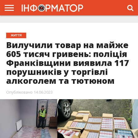
ГОЛОВНА
ЖИТТЯ
ВЛАДА
ГРОШІ
ТРЕШ
ТИСМЕНИЦЯ
НАДВІРНА
РОЗСЛІДУВАННЯ
АФІША
РЕКЛАМА
ПРО
ПРОЄКТ
ЖИТТЯ
Вилучили товар на майже
605 тисяч гривень: поліція
Франківщини виявила 117
порушників у торгівлі
алкоголем та тютюном
Опубліковано
14.06.2023