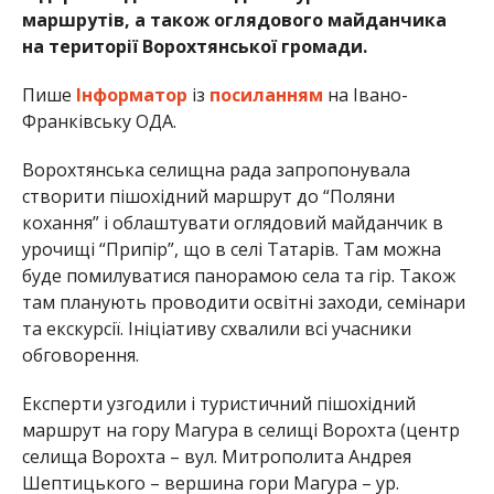
маршрутів, а також оглядового майданчика
на території Ворохтянської громади.
Пише
Інформатор
із
посиланням
на Івано-
Франківську ОДА.
Ворохтянська селищна рада запропонувала
створити пішохідний маршрут до “Поляни
кохання” і облаштувати оглядовий майданчик в
урочищі “Припір”, що в селі Татарів. Там можна
буде помилуватися панорамою села та гір. Також
там планують проводити освітні заходи, семінари
та екскурсії. Ініціативу схвалили всі учасники
обговорення.
Експерти узгодили і туристичний пішохідний
маршрут на гору Магура в селищі Ворохта (центр
селища Ворохта – вул. Митрополита Андрея
Шептицького – вершина гори Магура – ур.