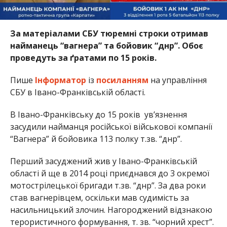
За матеріалами СБУ тюремні строки отримав
найманець “вагнера” та бойовик “днр”. Обоє
проведуть за ґратами по 15 років.
Пише
Інформатор
із
посиланням
на управління
СБУ в Івано-Франківській області.
В Івано-Франківську до 15 років ув’язнення
засудили найманця російської військової компанії
“Вагнера” й бойовика 113 полку т.зв. “днр”.
Перший засуджений жив у Івано-Франківській
області й ще в 2014 році приєднався до 3 окремої
мотострілецької бригади т.зв. “днр”. За два роки
став вагнерівцем, оскільки мав судимість за
насильницький злочин. Нагороджений відзнакою
терористичного формування, т. зв. “чорний хрест”.