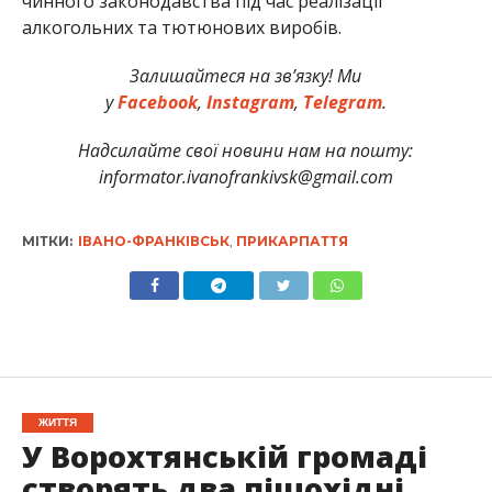
чинного законодавства під час реалізації
алкогольних та тютюнових виробів.
Залишайтеся на зв’язку! Ми
у
Facebook
,
Instagram
,
Telegram
.
Надсилайте свої новини нам на пошту:
informator.ivanofrankivsk@gmail.com
МІТКИ:
ІВАНО-ФРАНКІВСЬК
,
ПРИКАРПАТТЯ
ЖИТТЯ
У Ворохтянській громаді
створять два пішохідні