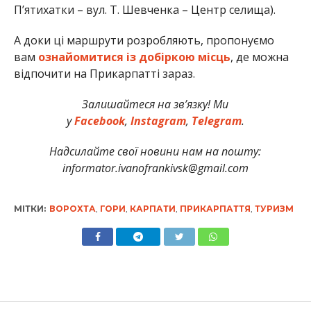
П’ятихатки – вул. Т. Шевченка – Центр селища).
А доки ці маршрути розробляють, пропонуємо
вам
ознайомитися із добіркою місць
, де можна
відпочити на Прикарпатті зараз.
Залишайтеся на зв’язку! Ми
у
Facebook
,
Instagram
,
Telegram
.
Надсилайте свої новини нам на пошту:
informator.ivanofrankivsk@gmail.com
МІТКИ:
ВОРОХТА
,
ГОРИ
,
КАРПАТИ
,
ПРИКАРПАТТЯ
,
ТУРИЗМ