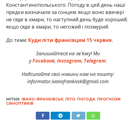
Константинопольського. Погоду в цей день наші
предки визначали за сонцем: якщо воно ввечері
не сяде в хмари, то наступний день буде хороший;
якщо сяде в хмари, то негожий і похмурий.
До теми:
Куди піти франківцям 15 червня.
Залишайтеся на зв’язку! Ми
у
Facebook
,
Instagram
,
Telegram
.
Надсилайте свої новини нам на пошту:
informator.ivanofrankivsk@gmail.com
МІТКИ:
ІВАНО-ФРАНКІВСЬК
,
ЛІТО
,
ПОГОДА
,
ПРОГНОЗИ
СИНОПТИКІВ