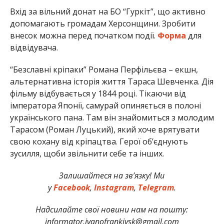
Вхід за вільний донат на БО “Гуркіт”, що активно
допомагають громадам Херсонщини. Зробити
внесок можна перед початком події.
Форма
для
відвідувача.
“Безславні кріпаки” Романа Перфільєва – екшн,
альтернативна історія життя Тараса Шевченка. Дія
фільму відбувається у 1844 році. Тікаючи від
імператора Японії, самурай опиняється в полоні
українського пана. Там він знайомиться з молодим
Тарасом (Роман Луцький), який хоче врятувати
свою кохану від кріпацтва. Герої об’єднують
зусилля, щоби звільнити себе та інших.
Залишайтеся на зв’язку! Ми
у
Facebook
,
Instagram
,
Telegram
.
Надсилайте свої новини нам на пошту:
informator.ivanofrankivsk@gmail.com