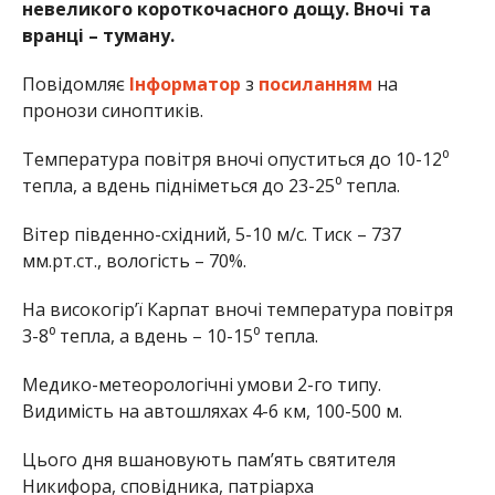
невеликого короткочасного дощу. Вночі та
вранці – туману.
Повідомляє
Інформатор
з
посиланням
на
пронози синоптиків.
Температура повітря вночі опуститься до 10-12⁰
тепла, а вдень підніметься до 23-25⁰ тепла.
Вітер південно-східний, 5-10 м/с. Тиск – 737
мм.рт.ст., вологість – 70%.
На високогір’ї Карпат вночі температура повітря
3-8⁰ тепла, а вдень – 10-15⁰ тепла.
Медико-метеорологічні умови 2-го типу.
Видимість на автошляхах 4-6 км, 100-500 м.
Цього дня вшановують пам’ять святителя
Никифора, сповідника, патріарха