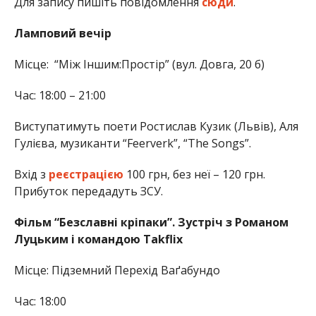
Для запису пишіть повідомлення
сюди
.
Ламповий вечір
Місце: “Між Іншим:Простір” (вул. Довга, 20 б)
Час: 18:00 – 21:00
Виступатимуть поети Ростислав Кузик (Львів), Аля
Гулієва, музиканти “Feerverk”, “The Songs”.
Вхід з
реєстрацією
100 грн, без неї – 120 грн.
Прибуток передадуть ЗСУ.
Фільм “Безславні кріпаки”. Зустріч з Романом
Луцьким і командою Takflix
Місце: Підземний Перехід Ваґабундо
Час: 18:00