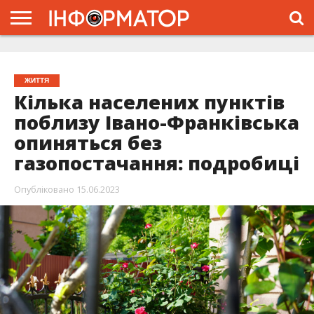
ГОЛОВНА
ЖИТТЯ
ВЛАДА
ГРОШІ
ТРЕШ
ТИСМЕНИЦЯ
НАДВІРНА
РОЗСЛІДУВАННЯ
АФІША
РЕКЛАМА
ПРО
ПРОЄКТ
ЖИТТЯ
Кілька населених пунктів
поблизу Івано-Франківська
опиняться без
газопостачання: подробиці
Опубліковано
15.06.2023