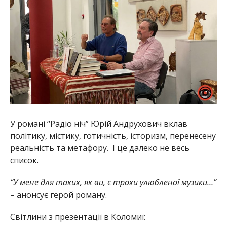
У романі “Радіо ніч” Юрій Андрухович вклав
політику, містику, готичність, історизм, перенесену
реальність та метафору. І це далеко не весь
список.
“У мене для таких, як ви, є трохи улюбленої музики…”
– анонсує герой роману.
Світлини з презентації в Коломиї: