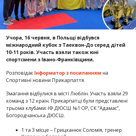
Учора, 16 червня, в Польщі відбувся
міжнародний кубок з Таеквон-До серед дітей
10-11 років. Участь взяли також юні
спортсмени з Івано-Франківщини.
Розповідає
Інформатор
з
посиланням
на
Спортивні новини Прикарпаття.
Змагання відбулися в місті Люблін. Участь взяли 29
команд з 12 країн. Прикарпатці були представлені
трьома клубами: ІФ ДЮСШ №1 ОР, СК “Адамас”,
Богородчанська ДЮСШ.
1 та 3 місце – Грицканюк Соломія, тренер