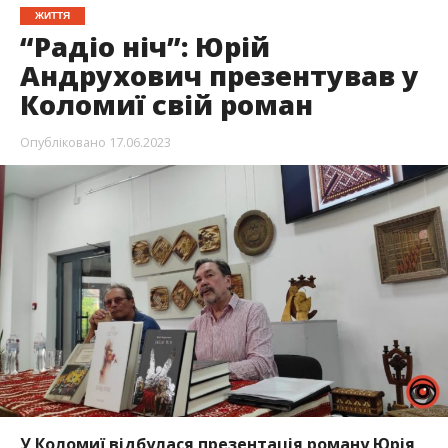
ЖИТТЯ
“Радіо ніч”: Юрій
Андрухович презентував у
Коломиї свій роман
Опубліковано
17.06.2023
У Коломиї відбулася презентація роману Юрія