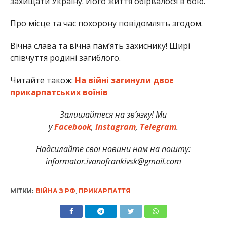
захищати Україну. Його життя обірвалося в бою.
Про місце та час похорону повідомлять згодом.
Вічна слава та вічна пам’ять захиснику! Щирі
співчуття родині загиблого.
Читайте також:
На війні загинули двоє
прикарпатських воїнів
Залишайтеся на зв’язку! Ми
у
Facebook
,
Instagram
,
Telegram
.
Надсилайте свої новини нам на пошту:
informator.ivanofrankivsk@gmail.com
МІТКИ:
ВІЙНА З РФ
,
ПРИКАРПАТТЯ