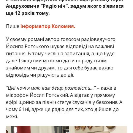
Андруховича “Радіо ніч”, задум якого з’явився
ще 12 років тому.
Пише
Інформатор Коломия.
У своєму романі автор голосом радіоведучого
Йосипа Ротського шукає відповіді на важливі
питання. В тому числі на запитання, а що буде
далі? І якщо ми можемо дати пораду своїм
знайомим чи друзям, то для себе буває важко
відповідь чи рішучість до дії.
“Цієї ночі я маю вам дещо розповісти…”
– каже в
мікрофон Йосип Ротський. А відтак у прямому
ефірі щойно за північ стягує слухачів у безсоння. А
чому б і ні, адже це радіо для тих, хто дійшов до
межі.