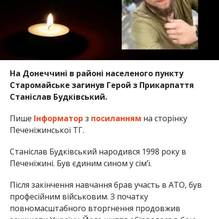
На Донеччині в районі населеного пункту
Старомайське загинув Герой з Прикарпаття
Станіслав Будківський.
Пише
Інформатор
з
посиланням
на сторінку
Печеніжинської ТГ.
Станіслав Будківський народився 1998 року в
Печеніжині. Був єдиним сином у сім’ї.
Після закінчення навчання брав участь в АТО, був
професійним військовим. З початку
повномасштабного вторгнення продовжив