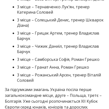
3 місце – Тернавченко Лукʼян, тренер
Катерина Соловей
3 місце – Солецький Денис, тренер Шкварок
Діана)
3 місце – Грицак Артем, тренер Владислав
Барчук
3 місце – Чижик Даниїл, тренер Владислав
Барчук
3 місце – Самборська Софія, Роман Грешко
3 місце – Гранат Анна, Роман Грешко
3 місце – Рожанський Арсен, тренер Віталій
Соловей
За підсумками змагань Україна посіла перше
загальнокомандне місце, друге – Польща, третє –
Болгарія. Уже сьогодні розпочинається XII Кубок
Європи серед юнаків, юніорів та дорослих.