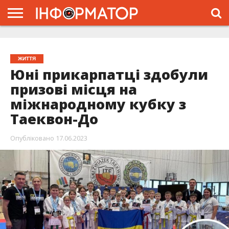
ГОЛОВНА
ЖИТТЯ
ВЛАДА
ГРОШІ
ТРЕШ
ТИСМЕНИЦЯ
НАДВІРНА
РОЗСЛІДУВАННЯ
АФІША
РЕКЛАМА
ПРО
ПРОЄКТ
ЖИТТЯ
Юні прикарпатці здобули
призові місця на
міжнародному кубку з
Таеквон-До
Опубліковано
17.06.2023