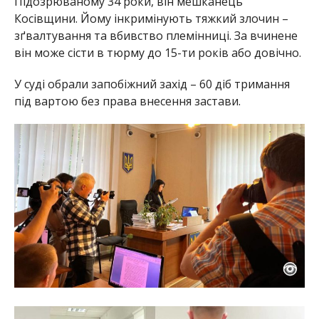
Підозрюваному 34 роки, він мешканець
Косівщини. Йому інкримінують тяжкий злочин –
зґвалтування та вбивство племінниці. За вчинене
він може сісти в тюрму до 15-ти років або довічно.
У суді обрали запобіжний захід – 60 діб тримання
під вартою без права внесення застави.