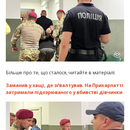
Більше про те, що сталося, читайте в матеріалі:
Заманив у хащі, де зґвалтував. На Прикарпатті
затримали підозрюваного у вбивстві дівчинки