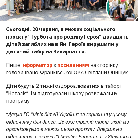
Сьогодні, 20 червня, в межах соціального
проєкту “Турбота про родину Героя” двадцять
дітей загиблих на війні Героїв вирушили у
дитячий табір на Закарпаття.
Пише
Інформатор
з
посиланням
на сторінку
голови Івано-Франківської ОВА Світлани Онищук.
Діти будуть 2 тижні оздоровлюватися в таборі
“Наталія”. Їм підготували цікаву розважальну
програму.
“Дякую ГО “Мрія дітей України” за сприяння у цьому
відпочинку для дітей. Це вже третій табір, який ми
організовуємо в межах цього проєкту. Вперше на
відпочинок в готель “Chevalier Panorama” у Яблуницю