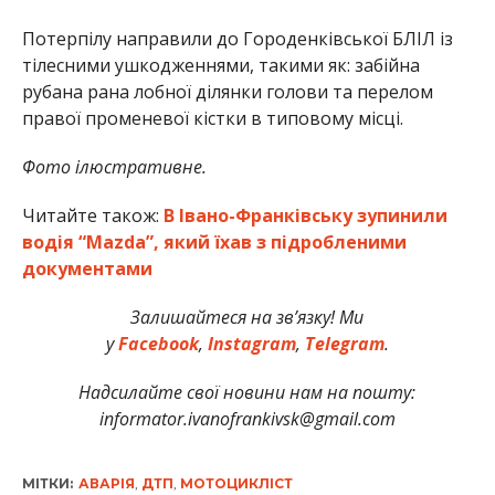
Потерпілу направили до Городенківської БЛІЛ із
тілесними ушкодженнями, такими як: забійна
рубана рана лобної ділянки голови та перелом
правої променевої кістки в типовому місці.
Фото ілюстративне.
Читайте також:
В Івано-Франківську зупинили
водія “Mazda”, який їхав з підробленими
документами
Залишайтеся на зв’язку! Ми
у
Facebook
,
Instagram
,
Telegram
.
Надсилайте свої новини нам на пошту:
informator.ivanofrankivsk@gmail.com
МІТКИ:
АВАРІЯ
,
ДТП
,
МОТОЦИКЛІСТ