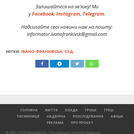
Залишайтеся на зв’язку! Ми
у
Facebook
,
Instagram
,
Telegram
.
Надсилайте свої новини нам на пошту:
informator.ivanofrankivsk@gmail.com
МІТКИ:
ІВАНО-ФРАНКІВСЬК
,
СУД
ГОЛОВНА
ЖИТТЯ
ВЛАДА
ГРОШІ
ТРЕШ
ТИСМЕНИЦЯ
НАДВІРНА
РОЗСЛІДУВАННЯ
АФІША
РЕКЛАМА
ПРО ПРОЄКТ
© 2007-2023 Інформатор - Регіональне інтернет-видання.