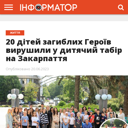
ГОЛОВНА
ЖИТТЯ
ВЛАДА
ГРОШІ
ТРЕШ
ТИСМЕНИЦЯ
НАДВІРНА
РОЗСЛІДУВАННЯ
АФІША
РЕКЛАМА
ПРО
ПРОЄКТ
ЖИТТЯ
20 дітей загиблих Героїв
вирушили у дитячий табір
на Закарпаття
Опубліковано
20.06.2023