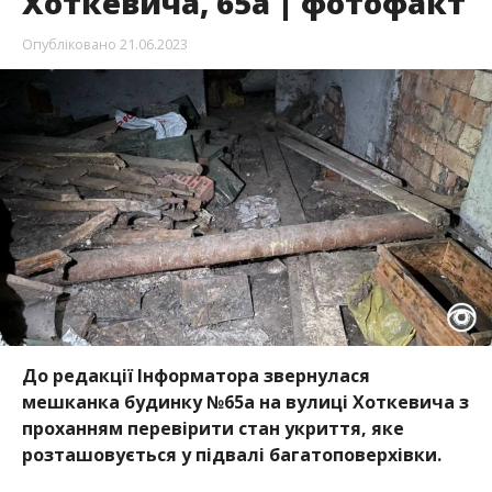
Хоткевича, 65а | фотофакт
Опубліковано
21.06.2023
До редакції Інформатора звернулася
мешканка
будинку №65а на вулиці Хоткевича з
проханням перевірити стан укриття, яке
розташовується у підвалі багатоповерхівки.