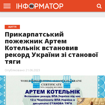
ГОЛОВНА
ЖИТТЯ
ВЛАДА
ГРОШІ
ТРЕШ
ТИСМЕНИЦЯ
НАДВІРНА
РОЗСЛІДУВАННЯ
АФІША
РЕКЛАМА
ПРО
ПРОЄКТ
ЖИТТЯ
Прикарпатський
пожежник Артем
Котельнік встановив
рекорд України зі станової
тяги
Опубліковано
21.06.2023