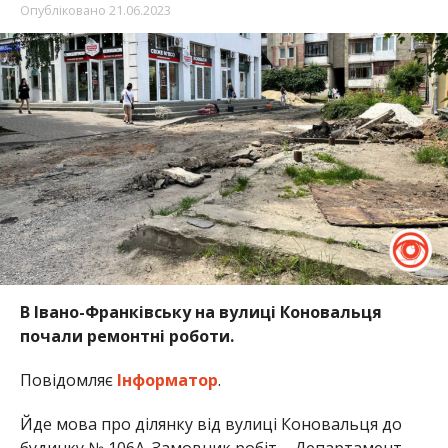
Опубліковано
21.06.2023
В Івано-Франківську на вулиці Коновальця
почали ремонтні роботи.
Повідомляє
Інформатор
.
Йде мова про ділянку від вулиці Коновальця до
будинку № 106А. Замовник робіт – Департамент