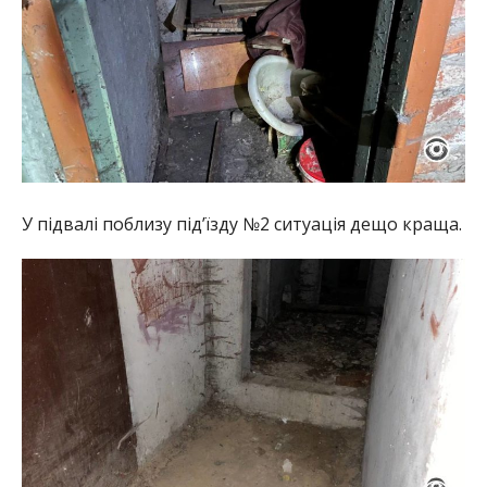
У підвалі поблизу під’їзду №2 ситуація дещо краща.