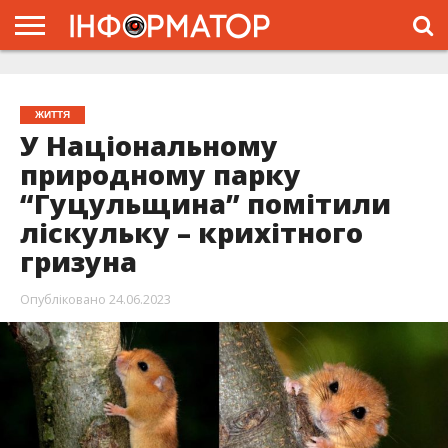
ГОЛОВНА
ЖИТТЯ
ВЛАДА
ГРОШІ
ТРЕШ
ТИСМЕНИЦЯ
НАДВІРНА
РОЗСЛІДУВАННЯ
АФІША
РЕКЛАМА
ПРО
ПРОЄКТ
ЖИТТЯ
У Національному
природному парку
“Гуцульщина” помітили
ліскульку – крихітного
гризуна
Опубліковано
24.06.2023