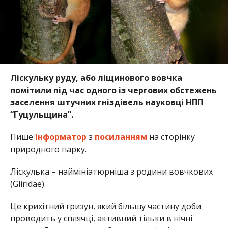
Ліскульку руду, або ліщинового вовчка
помітили під час одного із чергових обстежень
заселення штучних гніздівель науковці НПП
“Гуцульщина”.
Пише
Інформатор
з
посиланням
на сторінку
природного парку.
Ліскулька – наймініатюрніша з родини вовчкових
(Gliridae).
Це крихітний гризун, який більшу частину доби
проводить у сплячці, активний тільки в нічні