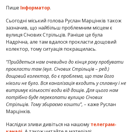
Пише
Інформатор
.
Сьогодні міський голова Руслан Марцінків також
зазначив, що найбільш проблемним місцем є
вулиця Січових Стрільців. Раніше це була
Надрічна, але там вдалося прокласти дощовий
колектор, тому ситуація покращилась.
“Прийдеться нам очевидно до кінця року пробувати
прокласти там (вул. Січових Стрільців – ред.)
дощовий колектор, бо є проблема, що там його
ніколи не було. Вся каналізація входить у сплавну і не
витримує кількості води від дощів. Для цього нам
потрібно буде перекопати вулицю Січових
Стрільців. Тому збираємо кошти”, –
каже Руслан
Марцінків.
Наслідки зливи дивіться на нашому
телеграм-
каналі.
А також читайте в матеріалі: