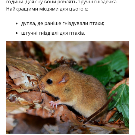
години. Для сну вони роблять зручні гніздечка.
Найкращими місцями для цього є:
дупла, де раніше гніздували птахи;
штучні гніздівлі для птахів.