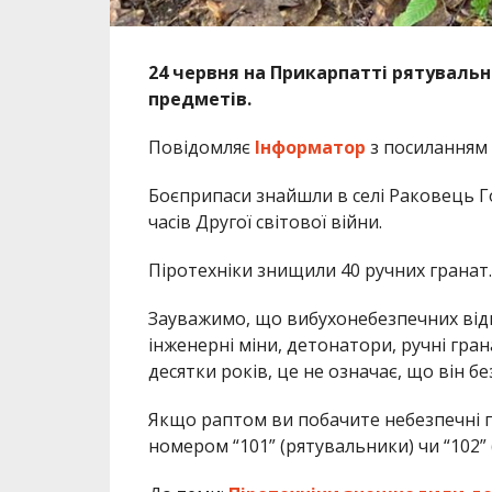
24 червня на Прикарпатті рятуваль
предметів.
Повідомляє
Інформатор
з посиланням
Боєприпаси знайшли в селі Раковець Г
часів Другої світової війни.
Піротехніки знищили 40 ручних гранат.
Зауважимо, що вибухонебезпечних відн
інженерні міни, детонатори, ручні гран
десятки років, це не означає, що він б
Якщо раптом ви побачите небезпечні п
номером “101” (рятувальники) чи “102” (