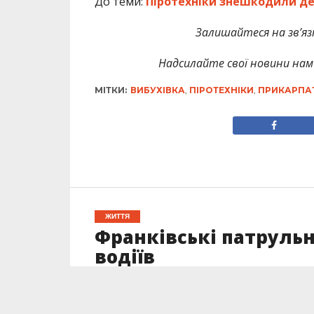
До теми:
Піротехніки знешкодили дек
Залишайтеся на зв’язк
Надсилайте свої новини нам 
МІТКИ:
ВИБУХІВКА
,
ПІРОТЕХНІКИ
,
ПРИКАРПА
ЖИТТЯ
Франківські патрульні
водіїв
Опубліковано
26.06.2023