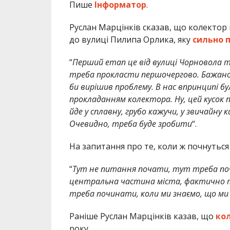
Пише
Інформатор
.
Руслан Марцінків сказав, що колектор 
до вулиці Пилипа Орлика, яку
сильно 
“
Перший етап це від вулиці Чорновола т
треба прокласти першочергово. Бажано 
би вирішив проблему. В нас впринципі бу
прокладанням колектора. Ну, цей кусок п
йде у сплавну, грубо кажучи, у звичайну
Очевидно, треба буде зробити
“.
На запитання про те, коли ж почнуться 
“
Тут не питання почати, тут треба по
центральна частина міста, фактично той
треба починати, коли ми знаємо, що ми
Раніше Руслан Марцінків казав, що
ко
року.