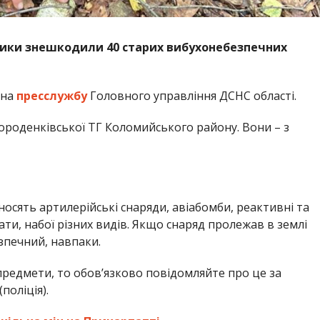
ники знешкодили 40 старих вибухонебезпечних
 на
пресслужбу
Головного управління ДСНС області.
ороденківської ТГ Коломийського району. Вони – з
осять артилерійські снаряди, авіабомби, реактивні та
ати, набої різних видів. Якщо снаряд пролежав в землі
езпечний, навпаки.
редмети, то обов’язково повідомляйте про це за
поліція).