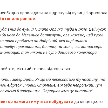
необхідно прокладати на відрізку від вулиці Чорновола
підтопило раніше
:
уда вниз до вулиці Пилипа Орлика, туда нижче. Цей кусок
би його до Мельника дотягнути, але кажемо, цей кусок
ла така проблема на Надрічній, яка вирішилася
отребує прокладання, бо там, на жаль, вся каналізація
 каналізацію, там ніколи не було дощового колектора.
роботи, міський голова відповів так:
чати і завершити. Якщо ми перекопаємо ту частину, то
 відрізок Січових Стрільців, він буде непроїзний. Тут
 почнемо й завершимо. Опрацьовуємо це питання
“.
лектор намагатимуться побудувати
до кінця цього