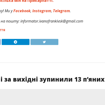
ілька мін на Прикарпатті.
у! Ми у
Facebook
,
Instagram
,
Telegram
.
на пошту: informator.ivanofrankivsk@gmail.com
ТТЯ
 за вихідні зупинили 13 п’яних