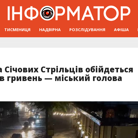
ТИСМЕНИЦЯ
НАДВІРНА
РОЗСЛІДУВАННЯ
АФІША
Січових Стрільців обійдеться
ів гривень — міський голова