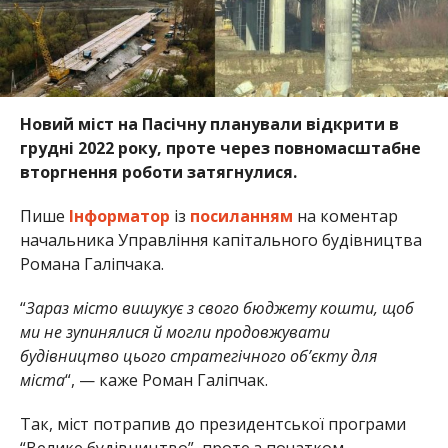
Новий міст на Пасічну планували відкрити в
грудні 2022 року, проте через повномасштабне
вторгнення роботи затягнулися.
Пише
Інформатор
із
посиланням
на коментар
начальника Управління капітального будівництва
Романа Галіпчака.
“
Зараз місто вишукує з свого бюджету кошти, щоб
ми не зупинялися й могли продовжувати
будівництво цього стратегічного об’єкту для
міста
“, — каже Роман Галіпчак.
Так, міст потрапив до президентської програми
“Велике будівництво”, проте з початком