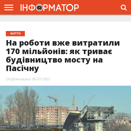
ГОЛОВНА
ЖИТТЯ
ВЛАДА
ГРОШІ
ТРЕШ
ТИСМЕНИЦЯ
НАДВІРНА
РОЗСЛІДУВАННЯ
АФІША
РЕКЛАМА
ПРО
ПРОЄКТ
ЖИТТЯ
На роботи вже витратили
170 мільйонів: як триває
будівництво мосту на
Пасічну
Опубліковано
06.07.2023