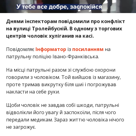
Днями інспекторам повідомили про конфлікт
на вулиці Тролейбусній. В одному з торгових
центрів чоловік хуліганив на касі.
Повідомляє
Інформатор
із
посиланням
на
патрульну поліцію Івано-Франківська.
На місці патрульні разом зі службою охорони
говорили з чоловіком. Той вийшов із магазину,
проте тримав викрутку біля шиї і погрожував
накласти на себе руки.
Щоби чоловік не завдав собі шкоди, патрульні
відволікли його увагу й заспокоїли, після чого
передали медикам. Зараз життю чоловіка нічого
не загрожує.