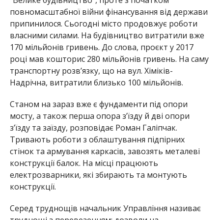
повномасштабної війни фінансування від держави
припинилося. Сьогодні місто продовжує роботи
власними силами. На будівництво витратили вже
170 мільйонів гривень. До слова, проєкт у 2017
році мав кошторис 280 мільйонів гривень. На саму
транспортну розв’язку, що на вул. Хіміків-
Надрічна, витратили близько 100 мільйонів.
Станом на зараз вже є фундаменти під опори
мосту, а також перша опора з’їзду й дві опори
з’їзду та заїзду, розповідає Роман Галіпчак.
Тривають роботи з облаштування підпірних
стінок та армування каркасів, завозять металеві
конструкції балок. На місці працюють
електрозварники, які збирають та монтують
конструкції.
Серед труднощів начальник Управління називає
труднощі з перевезенням: дозволи на