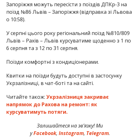
Запоріжжя можуть пересісти з поїздів ДПКр-3 на
поїзд №86 Львів – Запоріжжя (відправка зі Львова
о 10:58).
У серпні цього року регіональний поїзд №810/809
Львів – Рахів – Львів курсуватиме щоденно з 1 по
6 серпня та з 12 по 31 серпня.
Поїзди комфортні з кондиціонерами.
Квитки на поїзди будуть доступні в застосунку
Укрзалізниці, в чат-боті та на сайті.
Читайте також:
Укрзалізниця закриває
напрямок до Рахова на ремонт: як
курсуватимуть потяги.
Залишайтеся на зв’язку! Ми
у
Facebook
,
Instagram
,
Telegram
.