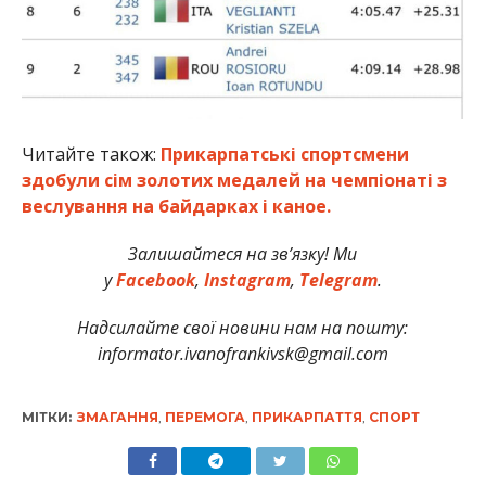
Читайте також:
Прикарпатські спортсмени
здобули сім золотих медалей на чемпіонаті з
веслування на байдарках і каное.
Залишайтеся на зв’язку! Ми
у
Facebook
,
Instagram
,
Telegram
.
Надсилайте свої новини нам на пошту:
informator.ivanofrankivsk@gmail.com
МІТКИ:
ЗМАГАННЯ
,
ПЕРЕМОГА
,
ПРИКАРПАТТЯ
,
СПОРТ