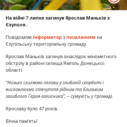
На війні 7 липня загинув Ярослав Маньків з
Єзуполя.
Повідомляє
Інформатор
з
посиланням
на
Єзупільську територіальну громаду.
Ярослав Маньків загинув внаслідок мінометного
обстрілу в районі селища Ямпіль Донецької
області.
“Низько схиляємо голови у глибокій скорботі і
висловлюємо співчуття рідним та близьким
загиблого Героя-захисника”,
– сумують у громаді.
Ярославу було 47 років.
Вічна пам’ять!