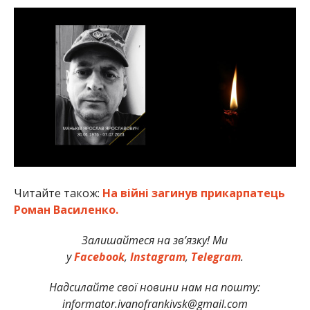
Читайте також:
На війні загинув прикарпатець
Роман Василенко.
Залишайтеся на зв’язку! Ми
у
Facebook
,
Instagram
,
Telegram
.
Надсилайте свої новини нам на пошту:
informator.ivanofrankivsk@gmail.com