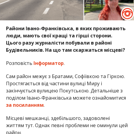
Райони Івано-Франківська, в яких проживають
люди, мають свої кращі та гірші сторони.
Цього разу журналісти побували в районі
Будівельників. На що там скаржаться місцеві?
Розповість
Інформатор
.
Сам район межує з Братами, Софіївкою та Гіркою.
Простягається від частини вулиці Миру і
закінчується вулицею Покутською. Детальніше з
поділом Івано-Франківська можете ознайомитися
за посиланням
.
Місцеві мешканці, здебільшого, задоволені
життям тут. Однак певні проблеми не оминули цей
район.