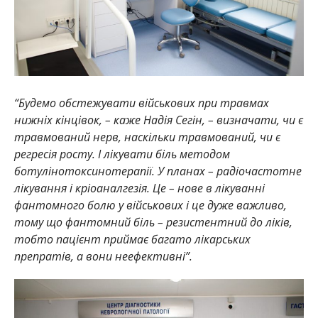
“Будемо обстежувати військових при травмах
нижніх кінцівок, – каже Надія Сегін, – визначати, чи є
травмований нерв, наскільки травмований, чи є
регресія росту. І лікувати біль методом
ботулінотоксинотерапії. У планах – радіочастотне
лікування і кріоаналгезія. Це – нове в лікуванні
фантомного болю у військових і це дуже важливо,
тому що фантомний біль – резистентний до ліків,
тобто пацієнт приймає багато лікарських
препратів, а вони неефективні”.