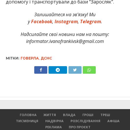
допомогу і транспортували до бази “Заросляк”.
Залишайтеся на зв’язку! Ми
у
Facebook
,
Instagram
,
Telegram
.
Надсилайте свої новини нам на пошту:
informator.ivanofrankivsk@gmail.com
МІТКИ:
ГОВЕРЛА
,
ДСНС
ГОЛОВНА
ЖИТТЯ
ВЛАДА
ГРОШІ
ТРЕШ
ТИСМЕНИЦЯ
НАДВІРНА
РОЗСЛІДУВАННЯ
АФІША
РЕКЛАМА
ПРО ПРОЄКТ