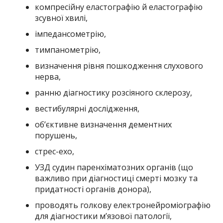
компресійну еластографію й еластографію
зсувної хвилі,
імпедансометрію,
тимпанометрію,
визначення рівня пошкодження слухового
нерва,
ранню діагностику розсіяного склерозу,
вестибулярні дослідження,
об’єктивне визначення дементних
порушень,
стрес-ехо,
УЗД судин паренхіматозних органів (що
важливо при діагностиці смерті мозку та
придатності органів донора),
проводять голкову електронейроміографію
для діагностики м’язової патології,