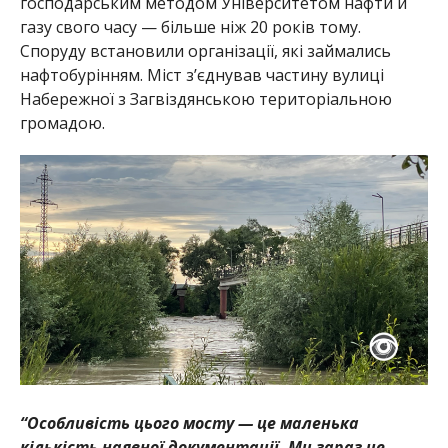
господарським методом Університетом нафти й
газу свого часу — більше ніж 20 років тому.
Споруду встановили організації, які займались
нафтобурінням. Міст з’єднував частину вулиці
Набережної з Загвіздянською територіальною
громадою.
“Особливість цього мосту — це маленька
кількість наявної документації. Ми зараз це