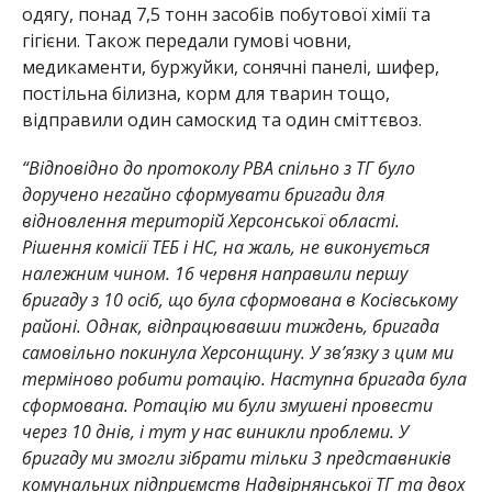
одягу, понад 7,5 тонн засобів побутової хімії та
гігієни. Також передали гумові човни,
медикаменти, буржуйки, сонячні панелі, шифер,
постільна білизна, корм для тварин тощо,
відправили один самоскид та один сміттєвоз.
“Відповідно до протоколу РВА спільно з ТГ було
доручено негайно сформувати бригади для
відновлення територій Херсонської області.
Рішення комісії ТЕБ і НС, на жаль, не виконується
належним чином. 16 червня направили першу
бригаду з 10 осіб, що була сформована в Косівському
районі. Однак, відпрацювавши тиждень, бригада
самовільно покинула Херсонщину. У зв’язку з цим ми
терміново робити ротацію. Наступна бригада була
сформована. Ротацію ми були змушені провести
через 10 днів, і тут у нас виникли проблеми. У
бригаду ми змогли зібрати тільки 3 представників
комунальних підприємств Надвірнянської ТГ та двох