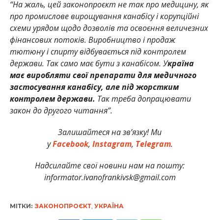
“На жаль, цей законопроєкт не так про медицину, як
про промислове вирощування канабісу і корупційні
схеми урядом щодо дозволів та освоєння величезних
фінансових потоків. Виробництво і продаж
тютюну і спирту відбувається під контролем
держави. Так само має бути з канабісом. У
країна
має виробляти свої препарати для медичного
застосування канабісу, але під жорстким
контролем держави.
Так треба допрацювати
закон до другого читання”.
Залишайтеся на зв’язку! Ми
у
Facebook
,
Instagram
,
Telegram
.
Надсилайте свої новини нам на пошту:
informator.ivanofrankivsk@gmail.com
МІТКИ:
ЗАКОНОПРОЄКТ
,
УКРАЇНА