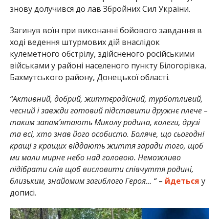
знову долучився до лав Збройних Сил України.
Загинув воїн при виконанні бойового завдання в
ході ведення штурмових дій внаслідок
кулеметного обстрілу, здійсненого російськими
військами у районі населеного пункту Білогорівка,
Бахмутського району, Донецької області.
“Активний, добрий, життєрадісний, турботливий,
чесний і завжди готовий підставити дружнє плече –
таким запам’ятають Миколу родина, колеги, друзі
та всі, хто знав його особисто. Боляче, що сьогодні
кращі з кращих віддають життя заради того, щоб
ми мали мирне небо над головою. Неможливо
підібрати слів щоб висловити співчуття родині,
близьким, знайомим загиблого Героя… “
–
йдеться
у
дописі.