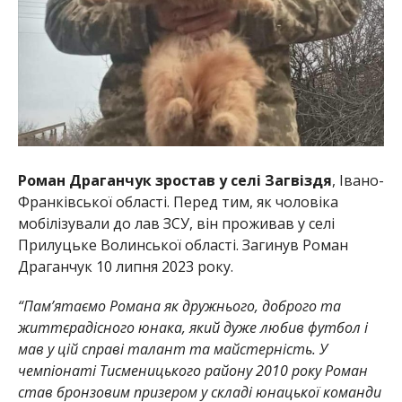
Роман Драганчук зростав у селі Загвіздя
, Івано-
Франківської області. Перед тим, як чоловіка
мобілізували до лав ЗСУ, він проживав у селі
Прилуцьке Волинської області. Загинув Роман
Драганчук 10 липня 2023 року.
“Пам’ятаємо Романа як дружнього, доброго та
життєрадісного юнака, який дуже любив футбол і
мав у цій справі талант та майстерність. У
чемпіонаті Тисменицького району 2010 року Роман
став бронзовим призером у складі юнацької команди