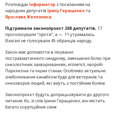
Розповідає
Інформатор
з посиланням на
народних депутатів
Ірину Геращенко
та
Ярослава Железняка.
Підтримали законопроєкт 268 депутатів,
17
проголосували “проти”, а — 11 утримались.
Взагалі не голосували 45 обранців народу.
Закон має допомогти в лікуванні
постравматичного синдрому, зменшенні болю при
онкологічних захворюваннях, епілепсії, хворобі
Паркінсона та інших станах. Особливо актуальне
знеболювання канабісом буде для ветеранів та
онкохворих людей, які жиуть з постійним болем.
Законопроєкт будуть допрацьовувати до другого
читання, бо, зі слів Ірини Геращенко, він містить
багато корупційних схем: