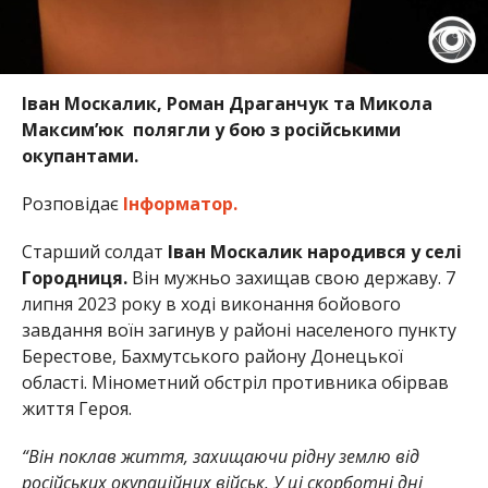
Іван Москалик, Роман Драганчук та Микола
Максим’юк полягли у бою з російськими
окупантами.
Розповідає
Інформатор.
Старший солдат
Іван Москалик народився у селі
Городниця.
Він мужньо захищав свою державу. 7
липня 2023 року в ході виконання бойового
завдання воїн загинув у районі населеного пункту
Берестове, Бахмутського району Донецької
області. Мінометний обстріл противника обірвав
життя Героя.
“Він поклав життя, захищаючи рідну землю від
російських окупаційних військ. У ці скорботні дні