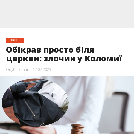
ТРЕШ
Обікрав просто біля
церкви: злочин у Коломиї
Опубліковано
17.07.2023