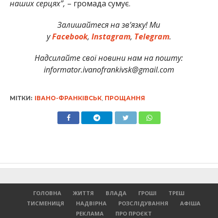
наших серцях”,
– громада сумує.
Залишайтеся на зв’язку! Ми
у
Facebook
,
Instagram
,
Telegram
.
Надсилайте свої новини нам на пошту:
informator.ivanofrankivsk@gmail.com
МІТКИ:
ІВАНО-ФРАНКІВСЬК
,
ПРОЩАННЯ
ГОЛОВНА
ЖИТТЯ
ВЛАДА
ГРОШІ
ТРЕШ
ТИСМЕНИЦЯ
НАДВІРНА
РОЗСЛІДУВАННЯ
АФІША
РЕКЛАМА
ПРО ПРОЄКТ