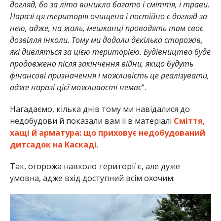
догляд, бо за літо виникло багато і сміття, і трави.
Наразі ця територія очищена і постійно є догляд за
нею, адже, на жаль, мешканці проводять там своє
дозвілля інколи. Тому ми додали декілька сторожів,
які дивляться за цією територією. Будівництво буде
продовжено після закінчення війни, якщо будуть
фінансові призначення і можливість це реалізувати,
адже наразі цієї можливості немає
“.
Нагадаємо, кілька днів тому ми навідалися до
недобудови й показали вам її в матеріалі
Сміття,
хащі й арматура: що приховує недобудований
дитсадок на Каскаді
.
Так, огорожа навколо території є, але дуже
умовна, адже вхід доступний всім охочим: