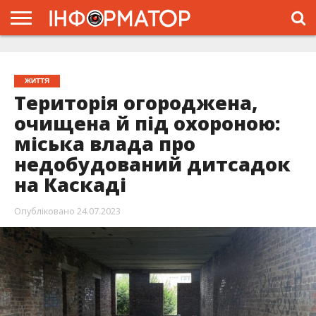
ГОЛОВНА
ЖИТТЯ
ВЛАДА
ГРОШІ
ТРЕШ
ТИСМЕНИЦЯ
НАДВІРНА
РОЗСЛІДУВАННЯ
АФІША
РЕКЛАМА
ПРО
ПРОЄКТ
ЖИТТЯ
Територія огороджена,
очищена й під охороною:
міська влада про
недобудований дитсадок
на Каскаді
Опубліковано
24.07.2023