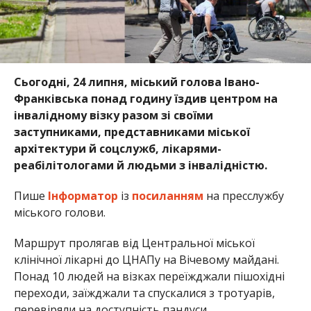
Сьогодні, 24 липня, міський голова Івано-
Франківська понад годину їздив центром на
інвалідному візку разом зі своїми
заступниками, представниками міської
архітектури й соцслужб, лікарями-
реабілітологами й людьми з інвалідністю.
Пише
Інформатор
із
посиланням
на пресслужбу
міського голови.
Маршрут пролягав від Центральної міської
клінічної лікарні до ЦНАПу на Вічевому майдані.
Понад 10 людей на візках переїжджали пішохідні
переходи, заїжджали та спускалися з тротуарів,
перевіряли на доступність пандуси.