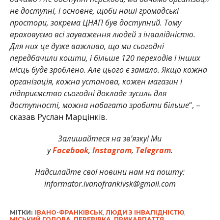
не доступні, і основне, щоби наші громадські
простори, зокрема ЦНАП був доступний. Тому
враховуємо всі зауваження людей з інвалідністю.
Для них це дуже важливо, що ми сьогодні
передбачили кошти, і більше 120 переходів і інших
місць буде зроблено. Але цього є замало. Якщо кожна
організація, кожна установа, кожен магазин і
підприємство сьогодні докладе зусиль для
доступності, можна набагато зробити більше
“, –
сказав Руслан Марцінків.
Залишайтеся на зв’язку! Ми
у
Facebook
,
Instagram
,
Telegram
.
Надсилайте свої новини нам на пошту:
informator.ivanofrankivsk@gmail.com
МІТКИ:
ІВАНО-ФРАНКІВСЬК
,
ЛЮДИ З ІНВАЛІДНІСТЮ
,
МІСЬКИЙ ГОЛОВА
,
ПЕРЕВІРКА
,
ПРИКАРПАТТЯ