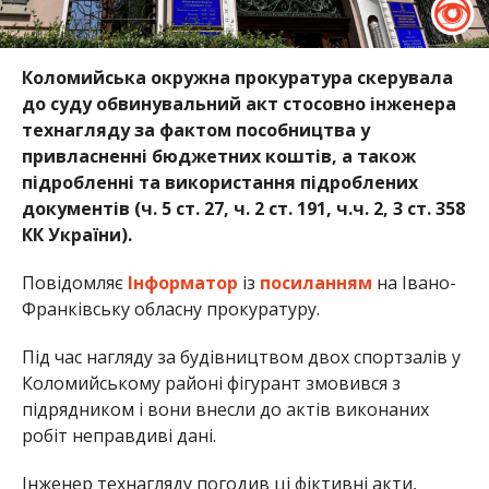
Коломийська окружна прокуратура скерувала
до суду обвинувальний акт стосовно інженера
технагляду за фактом пособництва у
привласненні бюджетних коштів, а також
підробленні та використання підроблених
документів (ч. 5 ст. 27, ч. 2 ст. 191, ч.ч. 2, 3 ст. 358
КК України).
Повідомляє
Інформатор
із
посиланням
на Івано-
Франківську обласну прокуратуру.
Під час нагляду за будівництвом двох спортзалів у
Коломийському районі фігурант змовився з
підрядником і вони внесли до актів виконаних
робіт неправдиві дані.
Інженер технагляду погодив ці фіктивні акти,