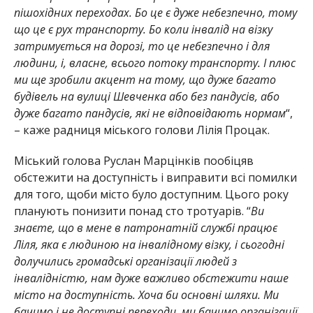
пішохідних переходах. Бо це є дуже небезпечно, тому
що це є рух транспорту. Бо коли інвалід на візку
затримується на дорозі, то це небезпечно і для
людини, і, власне, всього потоку транспорту. І плюс
ми ще зробили акцент на тому, що дуже багато
будівель на вулиці Шевченка або без пандусів, або
дуже багато пандусів, які не відповідають нормам
“,
– каже радниця міського голови Лілія Процак.
Міський голова Руслан Марцінків пообіцяв
обстежити на доступність і виправити всі помилки
для того, щоби місто було доступним. Цього року
планують понизити понад сто тротуарів. “
Ви
знаєте, що в мене в патронатній службі працює
Ліля, яка є людиною на інвалідному візку, і сьогодні
долучились громадські організації людей з
інвалідністю, нам дуже важливо обстежити наше
місто на доступність. Хоча би основні шляхи. Ми
бачимо і не доступні переходи, ми бачимо організації