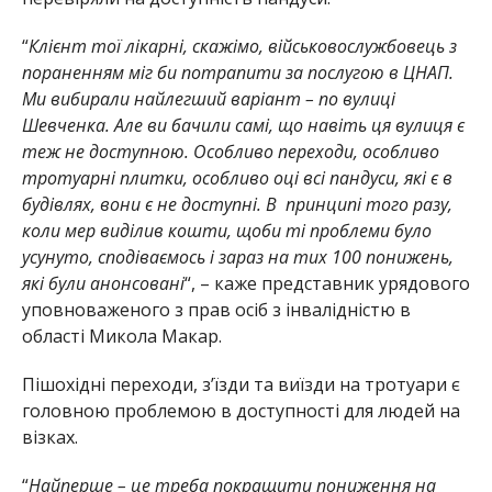
“
Клієнт тої лікарні, скажімо, військовослужбовець з
пораненням міг би потрапити за послугою в ЦНАП.
Ми вибирали найлегший варіант – по вулиці
Шевченка. Але ви бачили самі, що навіть ця вулиця є
теж не доступною. Особливо переходи, особливо
тротуарні плитки, особливо оці всі пандуси, які є в
будівлях, вони є не доступні. В принципі того разу,
коли мер виділив кошти, щоби ті проблеми було
усунуто, сподіваємось і зараз на тих 100 понижень,
які були анонсовані
“, – каже представник урядового
уповноваженого з прав осіб з інвалідністю в
області Микола Макар.
Пішохідні переходи, з’їзди та виїзди на тротуари є
головною проблемою в доступності для людей на
візках.
“
Найперше – це треба покращити пониження на