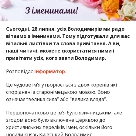
Сьогодні, 28 липня, усіх Володимирів ми радо
вітаємо з іменинами. Тому підготували для вас
вітальні листівки та слова привітання. А ви,
наші читачі, можете скористатися ними і
привітати усіх, кого звати Володимир.
Розповідає
Інформатор
.
Це чудове ім’я утворюється з двох коренів які
споріднені з старонімецькою мовою. Воно
означає “велика сила” або “велика влада”.
Першопочатково це ім’я було язичницьким, але
згодом воно було включене Церквою до
християнських переліків імен, оскільки його
носили князь Київський Володимир