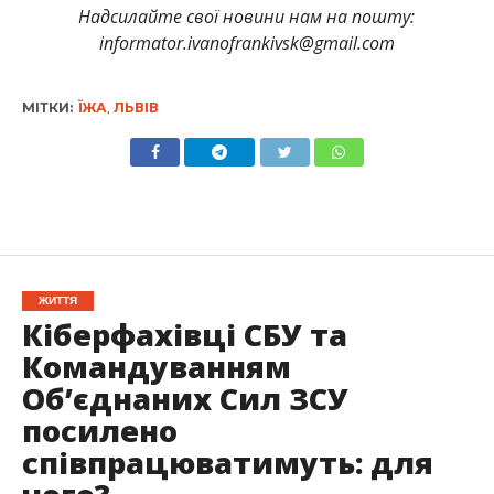
Надсилайте свої новини нам на пошту:
informator.ivanofrankivsk@gmail.com
МІТКИ:
ЇЖА
,
ЛЬВІВ
ЖИТТЯ
Кіберфахівці СБУ та
Командуванням
Об’єднаних Сил ЗСУ
посилено
співпрацюватимуть: для