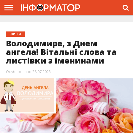
ГОЛОВНА
ЖИТТЯ
ВЛАДА
ГРОШІ
ТРЕШ
ТИСМЕНИЦЯ
НАДВІРНА
РОЗСЛІДУВАННЯ
АФІША
РЕКЛАМА
ПРО
ПРОЄКТ
ЖИТТЯ
Володимире, з Днем
ангела! Вітальні слова та
листівки з іменинами
Опубліковано
28.07.2023