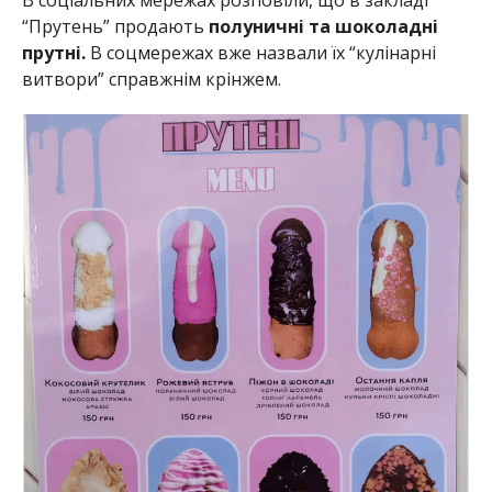
“Прутень” продають
полуничні та шоколадні
прутні.
В соцмережах вже назвали їх “кулінарні
витвори” справжнім крінжем.