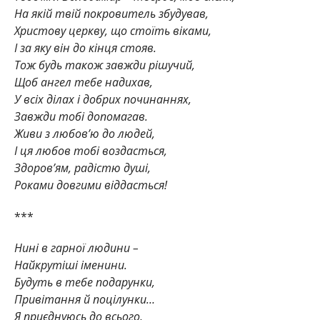
На якій твій покровитель збудував,
Христову церкву, що стоїть віками,
І за яку він до кінця стояв.
Тож будь також завжди рішучий,
Щоб ангел тебе надихав,
У всіх ділах і добрих починаннях,
Завжди тобі допомагав.
Живи з любов’ю до людей,
І ця любов тобі воздасться,
Здоров’ям, радістю душі,
Роками довгими віддасться!
***
Нині в гарної людини –
Найкрутіші іменини.
Будуть в тебе подарунки,
Привітання й поцілунки…
Я приєднуюсь до всього,