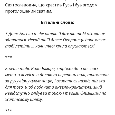
Святославович, що хрестив Русь і був згодом
проголошений святим.
Вітальні слова:
З Днем Ангела тебе вітаю й бажаю тобі ніколи не
здаватися. Нехай твій Ангел Охоронець допомагає
тобі летіти … коли твої крила опускаються!
***
Бажаю тобі, Володимире, стрімко йти до своєї
мети, з легкістю долаючи перепони долі, тримаючи
за руку вірну супутницю, і озиратися назад, тільки
для того, щоб побачити ангела-хранителя, який
невідступно слідує за тобою і твоїми близькими по
життєвому шляху.
***