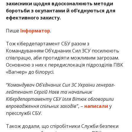
захисники щодня вдосконалюють методи
боротьби з окупантами й об’єднуються для
ефективного захисту.
Пише
Інформатор
.
Тож кібердепартамент СБУ разом з
Командуванням Об’єднаних Сил ЗСУ посилюють
співпрацю, аби протидіяти можливим загрозам.
Основною з них є передислокація підрозділів ПВК
«Вагнер» до білорусі.
“Командувач Об’єднаних Сил ЗС України генерал-
лейтенант Сергій Наєв та начальник
Кібердепартаменту СБУ Ілля Вітюк обговорили
впровадження спільних заходів”
, –
написали
у
пресслужбі СБУ.
Також додали, що спіробітники Служби безпеки