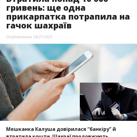
гривень: ще одна
прикарпатка потрапила на
гачок шахраїв
Опубліковано
28.07.2023
Мешканка Калуша довірилася “банкіру” й
втратила кошти. Шахраї продовжують