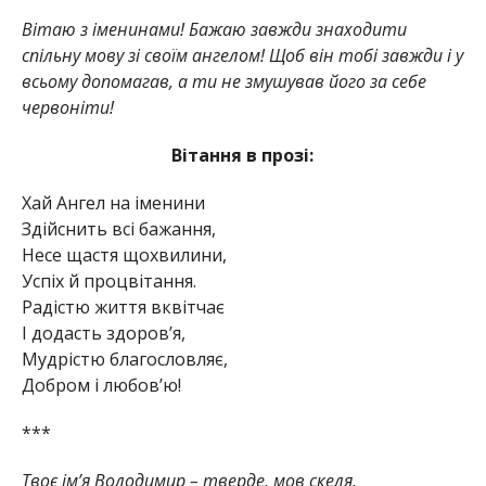
Вітаю з іменинами! Бажаю завжди знаходити
спільну мову зі своїм ангелом! Щоб він тобі завжди і у
всьому допомагав, а ти не змушував його за себе
червоніти!
Вітання в прозі:
Хай Ангел на іменини
Здійснить всі бажання,
Несе щастя щохвилини,
Успіх й процвітання.
Радістю життя вквітчає
І додасть здоров’я,
Мудрістю благословляє,
Добром і любов’ю!
***
Твоє ім’я Володимир – тверде, мов скеля,