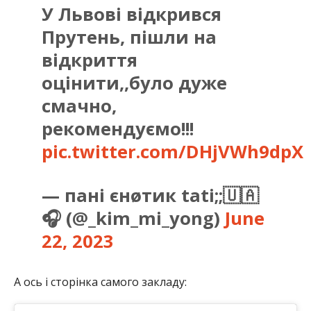
У Львові відкрився
Прутень, пішли на
відкриття
оцінити,,було дуже
смачно,
рекомендуємо!!!
pic.twitter.com/DHjVWh9dpX
— пані єнøтик tati;;🇺🇦
🎧 (@_kim_mi_yong)
June
22, 2023
А ось і сторінка самого закладу: