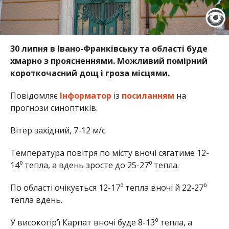
30 липня в Івано-Франківську та області буде
хмарно з проясненнями. Можливий помірний
короткочасний дощ і гроза місцями.
Повідомляє
Інформатор
із
посиланням
на
прогнози синоптиків.
Вітер західний, 7-12 м/с.
Температура повітря по місту вночі сягатиме 12-
14⁰ тепла, а вдень зросте до 25-27⁰ тепла.
По області очікується 12-17⁰ тепла вночі й 22-27⁰
тепла вдень.
У високогір’ї Карпат вночі буде 8-13⁰ тепла, а