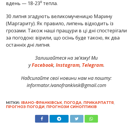
вдень — 18-23⁰ тепла.
30 липня згадують великомученицю Марину
(Маргариту). Як правило, липень відходить із
грозами. Також наші пращури в ці дні спостерігали
за погодою: вірили, що осінь буде такою, як два
останніх дні липня.
Залишайтеся на зв’язку! Ми
у
Facebook
,
Instagram
,
Telegram
.
Надсилайте свої новини нам на пошту:
informator.ivanofrankivsk@gmail.com
МІТКИ:
ІВАНО-ФРАНКІВСЬК
,
ПОГОДА
,
ПРИКАРПАТТЯ
,
ПРОГНОЗ ПОГОДИ
,
ПРОГНОЗИ СИНОПТИКІВ