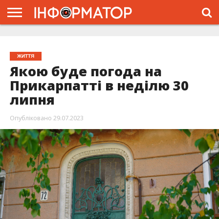
ГОЛОВНА
ЖИТТЯ
ВЛАДА
ГРОШІ
ТРЕШ
ТИСМЕНИЦЯ
НАДВІРНА
РОЗСЛІДУВАННЯ
АФІША
РЕКЛАМА
ПРО
ПРОЄКТ
ЖИТТЯ
Якою буде погода на
Прикарпатті в неділю 30
липня
Опубліковано
29.07.2023