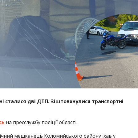
ні сталися дві ДТП. Зіштовхнулися транспортні
сь
на пресслужбу поліції області.
-річний мешканець Коломийського району їхав у