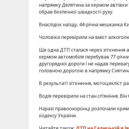
напрямку Делятина за кермом автівки “L
обрав безпечної швидкості руху.
Внаслідок наїзду, 44-річна мешканка К
Чоловіка перевірили на вміст алкоголю 
Ще одна ДТП сталася через зіткнення а
кермом автомобіля перебував 77-річни
другорядної дороги і не надав перевагу
головною дорогою в напрямку Снятина
В результаті зіткнення, мотоцикліст р
Водія перевірили на стан сп’яніння. Він
Наразі правоохоронці розпочали кримін
кодексу України.
Читайте також:
ДТП на Галицькій в І