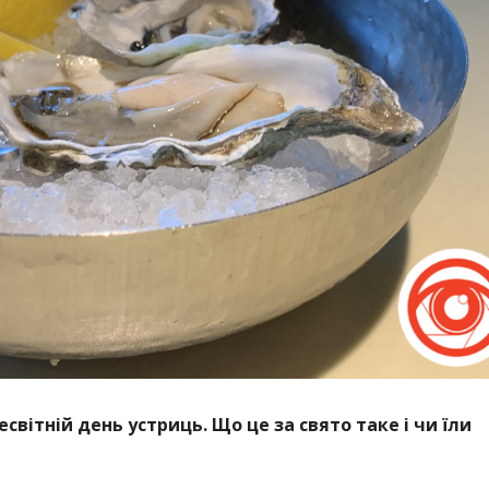
есвітній день устриць. Що це за свято таке і чи їли