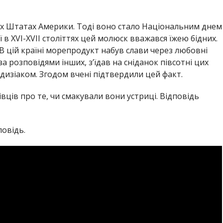
их Штатах Америки. Тоді воно стало Національним днем
ї в XVI-XVII століттях цей молюск вважався їжею бідних.
и. В цій країні морепродукт набув слави через любовні
а розповідями інших, з’їдав на сніданок півсотні цих
дизіаком. Згодом вчені підтвердили цей факт.
ців про те, чи смакували вони устриці. Відповідь
повідь.