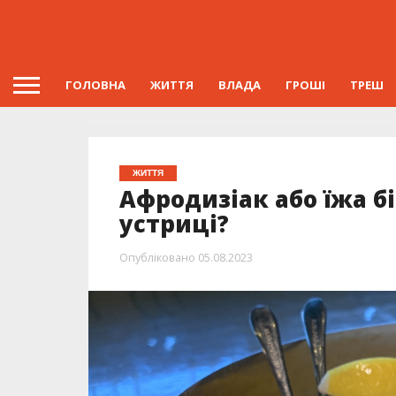
ГОЛОВНА
ЖИТТЯ
ВЛАДА
ГРОШІ
ТРЕШ
ЖИТТЯ
Афродизіак або їжа б
устриці?
Опубліковано
05.08.2023