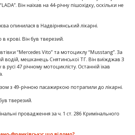
ADA”. Він наїхав на 44-річну пішохідку, оскільки не
иєва опинилася в Надвірнянський лікарні.
в крові. Він був тверезий.
втівки “Mercedes Vito” та мотоциклу “Musstang”. За
й водій, мешканець Снятинської ТГ. Він виїжджав З
 в русі 47 річному мотоциклісту. Останній їхав
.
азом з 49-річною пасажиркою потрапили до лікарні.
 був тверезий.
альні провадження за ч. 1 ст. 286 Кримінального
вано-Франківську: що відомо?