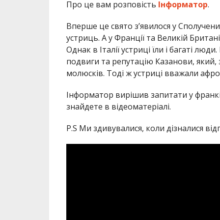
Про це вам розповість
Інформатор
.
Вперше це свято з’явилося у Сполучен
устриць. А у Франції та Великій Британі
Однак в Італії устриці їли і багаті люд
подвиги та репутацію Казанови, який, з
молюсків. Тоді ж устриці вважали афро
Інформатор вирішив запитати у франків
знайдете в відеоматеріалі.
P.S Ми здивувалися, коли дізналися від