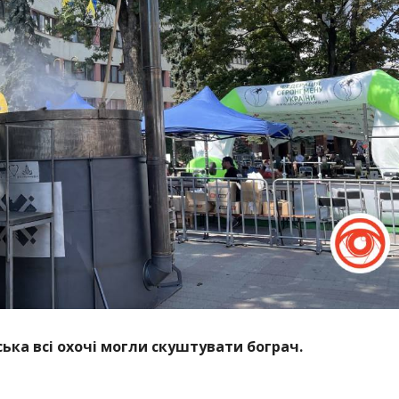
вська всі охочі могли скуштувати бограч.