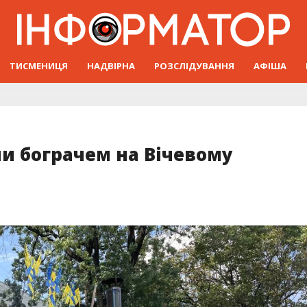
ТИСМЕНИЦЯ
НАДВІРНА
РОЗСЛІДУВАННЯ
АФІША
и бограчем на Вічевому