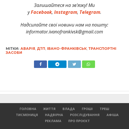
Залишайтеся на зв’язку! Ми
у
Facebook
,
Instagram
,
Telegram
.
Надсилайте свої новини нам на пошту:
informator.ivanofrankivsk@gmail.com
МІТКИ:
АВАРІЯ
,
ДТП
,
ІВАНО-ФРАНКІВСЬК
,
ТРАНСПОРТНІ
ЗАСОБИ
ГОЛОВНА
ЖИТТЯ
ВЛАДА
ГРОШІ
ТРЕШ
ТИСМЕНИЦЯ
НАДВІРНА
РОЗСЛІДУВАННЯ
АФІША
РЕКЛАМА
ПРО ПРОЄКТ