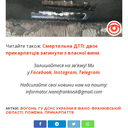
Читайте також:
Смертельна ДТП: двоє
прикарпатців загинули з власної вини
.
Залишайтеся на зв’язку! Ми
у
Facebook
,
Instagram
,
Telegram
.
Надсилайте свої новини нам на пошту:
informator.ivanofrankivsk@gmail.com
МІТКИ:
ВОГОНЬ
,
ГУ ДСНС УКРАЇНИ В ІВАНО-ФРАНКІВСЬКІЙ
ОБЛАСТІ
,
ПОЖЕЖА
,
ПРИКАРПАТТЯ