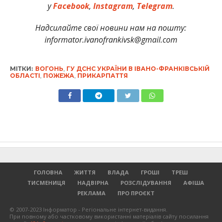
у
Facebook
,
Instagram
,
Telegram
.
Надсилайте свої новини нам на пошту:
informator.ivanofrankivsk@gmail.com
МІТКИ:
ВОГОНЬ
,
ГУ ДСНС УКРАЇНИ В ІВАНО-ФРАНКІВСЬКІЙ
ОБЛАСТІ
,
ПОЖЕЖА
,
ПРИКАРПАТТЯ
ГОЛОВНА
ЖИТТЯ
ВЛАДА
ГРОШІ
ТРЕШ
ТИСМЕНИЦЯ
НАДВІРНА
РОЗСЛІДУВАННЯ
АФІША
РЕКЛАМА
ПРО ПРОЄКТ
© 2007-2023 Інформатор - Регіональне інтернет-видання.
При повному або частковому використанні матеріалів сайту посилання