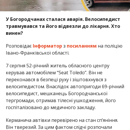
У Богородчанах сталася аварія. Велосипедист
травмувався та його відвезли до лікарня. Хто
винен?
Розповідає
Інформатор
з
посиланням
на поліцію
Івано-Франківської області.
7 серпня 52-річний житель обласного центру
керував автомобілем “Seat Toledo”. Він не
переконався в безпеці руху і зіштовхнувся з
велосипедистом. Внаслідок автопригоди 69-річний
велосипедист, мешканець Богородчанської
тергромади, отримав тілесні ушкодження, його
госпіталізовано до медичного закладу.
Керманича автівки перевірено на стан сп’яніння.
Він тверезий. За цим фактом слідчі розпочали