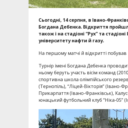
Сьогодні, 14 серпня, в Івано-Франкі
Богдана Дебенка. Відкриття пройшло
також і на стадіоні “Рух” та стадіон
університету нафти й газу.
На першому матчі й відкритті побував
Турнір імені Богдана Дебенка проводит
ньому беруть участь вісім команд (201
спортивна школа олімпійського резерв
(Тернопіль), “Ліцей-Вікторія” (Івано-Ф
Прикарпаття (Івано-Франківськ), Калу
юнацький футбольний клуб “Ніка-05” (І