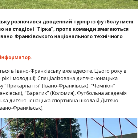
вську розпочався дводенний турнір із футболу імені
 на стадіоні “Гірка”, проте команди змагаються
і Івано-Франківського національного технічного
Інформатор
.
ься в Івано-Франківську вже вдесяте. Цього року в
0 рік і молодші): Спеціалізована дитячо-юнацька
у “Прикарпаття” (Івано-Франківськ), “Чемпіон”
ранківськ), “Варатик” (Коломия), Футбольна академія
ська дитячо-юнацька спортивна школа й Дитячо-
вано-Франківськ).