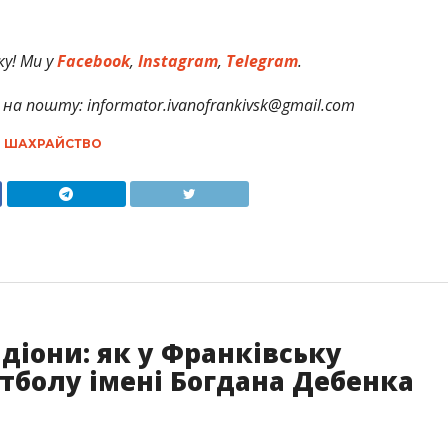
у! Ми у
Facebook
,
Instagram
,
Telegram
.
на пошту: informator.ivanofrankivsk@gmail.com
,
ШАХРАЙСТВО
адіони: як у Франківську
утболу імені Богдана Дебенка