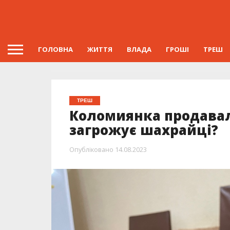
ГОЛОВНА
ЖИТТЯ
ВЛАДА
ГРОШІ
ТРЕШ
ТРЕШ
Коломиянка продавал
загрожує шахрайці?
Опубліковано
14.08.2023