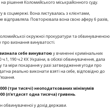
на рішення Коломийського міськрайонного суду.
у в соцмережі. Вона листувалась з клієнтами,
не відправляла. Повторювала вона свою аферу 6 разів,
 Коломийської окружної прокуратури та обвинуваченою
у про визнання винуватості.
 визнала себе винуватою
у вчиненні кримінальних
ч.1, 190 ч.2 КК України, в обсязі обвинувачення, дала
 та міри покарання у разі затвердження угоди про
датна реально виконати взяті на себе, відповідно до
’язання.
3000 (три тисячі) неоподаткованих мінімумів
00 (п’ятдесят одна тисяча) гривень
.
н обвинуваченої у дохід держави.