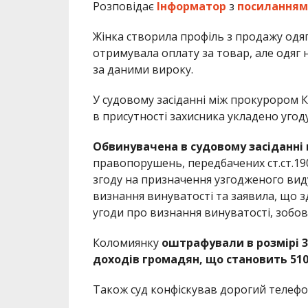
Розповідає
Інформатор
з
посиланням
Жінка створила профіль з продажу одяг
отримувала оплату за товар, але одяг 
за даними вироку.
У судовому засіданні між прокурором
в присутності захисника укладено угод
Обвинувачена в судовому засіданні
правопорушень, передбачених ст.ст.190 
згоду на призначення узгодженого виду
визнання винуватості та заявила, що з
угоди про визнання винуватості, зобов
Коломиянку
оштрафували
в розмірі 
доходів громадян, що становить 510
Також суд конфіскував дорогий телефо