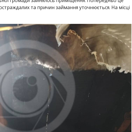
льної громади зайнялось приміщення. Попередньо це
страждалих та причин займання уточнюється. На місці