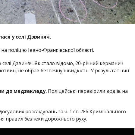
ася у селі Дзвиняч.
на поліцію Івано-Франківської області.
в селі Дзвиняч. Як стало відомо, 20-річний керманич
твин, не обрав безпечну швидкість. У результаті він
ли до медзакладу.
Поліцейські перевірили водіїв на
осудових розслідувань за ч. 1 ст. 286 Кримінального
ня правил безпеки дорожнього руху.