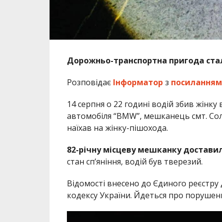
Дорожньо-транспортна пригода стал
Розповідає
Інформатор
з
посиланням
14 серпня о 22 годині водій збив жінку 
автомобіля “BMW”, мешканець смт. Соло
наїхав на жінку-пішохода.
82-річну місцеву мешканку достави
стан сп’яніння, водій був тверезий.
Відомості внесено до Єдиного реєстру д
кодексу України. Йдеться про порушен