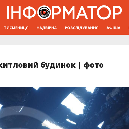
ТИСМЕНИЦЯ
НАДВІРНА
РОЗСЛІДУВАННЯ
АФІША
житловий будинок | фото