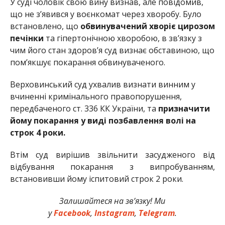
У суді чоловік свою вину визнав, але повідомив,
що не з’явився у воєнкомат через хворобу. Було
встановлено, що
обвинувачений хворіє цирозом
печінки
та гіпертонічною хворобою, в зв’язку з
чим його стан здоров’я суд визнає обставиною, що
пом’якшує покарання обвинуваченого.
Верховинський суд ухвалив визнати винним у
вчиненні кримінального правопорушення,
передбаченого ст. 336 КК України, та
призначити
йому покарання у виді позбавлення волі на
строк 4 роки.
Втім суд вирішив звільнити засудженого від
відбування покарання з випробуванням,
встановивши йому іспитовий строк 2 роки.
Залишайтеся на зв’язку! Ми
у
Facebook
,
Instagram
,
Telegram
.