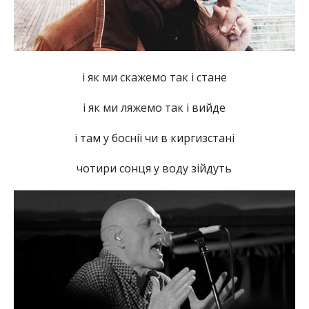
і як ми скажемо так і стане
і як ми ляжемо так і вийде
і там у боснії чи в киргизстані
чотири сонця у воду зійдуть