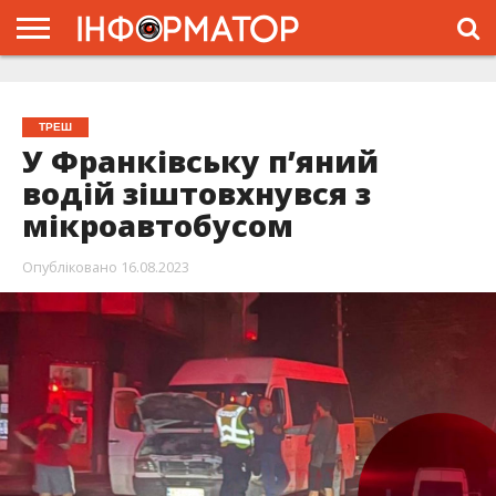
ГОЛОВНА
ЖИТТЯ
ВЛАДА
ГРОШІ
ТРЕШ
ТИСМЕНИЦЯ
НАДВІРНА
РОЗСЛІДУВАННЯ
АФІША
РЕКЛАМА
ПРО
ПРОЄКТ
ТРЕШ
У Франківську п’яний
водій зіштовхнувся з
мікроавтобусом
Опубліковано
16.08.2023