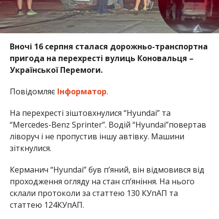
Вночі 16 серпня сталася дорожньо-транспортна
пригода на перехресті вулиць Коновальця –
Української Перемоги.
Повідомляє
Інформатор
.
На перехресті зіштовхнулися “Hyundai” та
“Mercedes-Benz Sprinter”. Водій “Hyundai”повертав
ліворуч і не пропустив іншу автівку. Машини
зіткнулися.
Керманич “Hyundai” був п’яний, він відмовився від
проходження огляду на стан сп’яніння. На нього
склали протоколи за статтею 130 КУпАП та
статтею 124КУпАП.