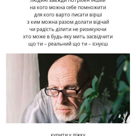
на кого можна себе помножити
для кого варто писати вірші
з ким можна разом долати відчай
чи радість ділити не ризикуючи
хто може в будь-яку мить засвідчити
що ти – реальний що ти – існуєш
курити у ліжку