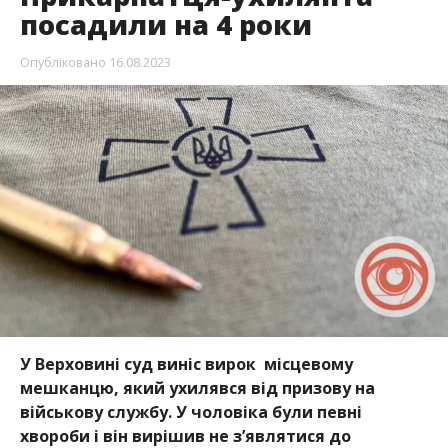
посадили на 4 роки
Опубліковано
16.08.2023
У Верховині суд виніс вирок місцевому
мешканцю, який ухилявся від призову на
військову службу. У чоловіка були певні
хвороби і він вирішив не з’являтися до