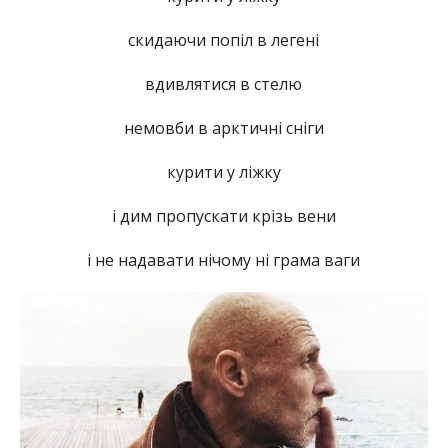
скидаючи попіл в легені
вдивлятися в стелю
немовби в арктичні сніги
курити у ліжку
і дим пропускати крізь вени
і не надавати нічому ні грама ваги