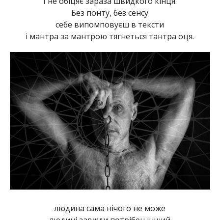
І не обіцяє зараза швидкого кінця.
Без понту, без сенсу
себе випомповуєш в тексти
і мантра за мантрою тягнеться тантра оця.
людина сама нічого не може
людині завжди потрібен інший