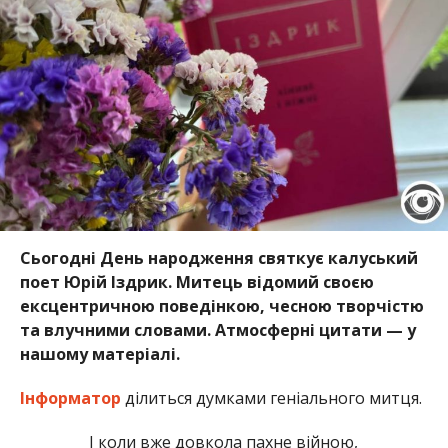
Сьогодні День народження святкує калуський
поет Юрій Іздрик. Митець відомий своєю
ексцентричною поведінкою, чесною творчістю
та влучними словами. Атмосферні цитати
— у
нашому матеріалі.
Інформатор
ділиться думками геніального митця.
І коли вже довкола пахне війною,