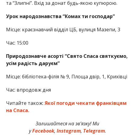
та “Злипні”. Вхід за донат будь-якою купюрою.
Урок народознавства “Комах ти господар”
Місце: краєзнавчий відділ ЦБ, вулиця Мазепи, 3
Час: 15:00
Природознавче асорті “Свято Спаса святкуємо,
усім радість даруєм”
Місце: бібліотека-філія № 9, Площа двір, 1, Крихівці
Час: впродовж дня
Читайте також:
Якої погоди чекати франківцям
на Спаса.
Залишайтеся на зв’язку! Ми
у
Facebook
,
Instagram
,
Telegram
.