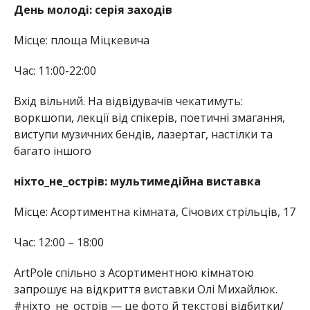
День молоді: серія заходів
Місце: площа Міцкевича
Час: 11:00-22:00
Вхід вільний. На відвідувачів чекатимуть:
воркшопи, лекції від спікерів, поетичні змагання,
виступи музичних бендів, лазертаг, настілки та
багато іншого
ніхто_не_острів: мультимедійна виставка
Місце: Асортиментна кімната, Січових стрільців, 17
Час: 12:00 – 18:00
ArtPole спільно з Асортиментною кімнатою
запрошує на відкриття виставки Олі Михайлюк.
#ніхто_не_острів — це фото й текстові відбитки/