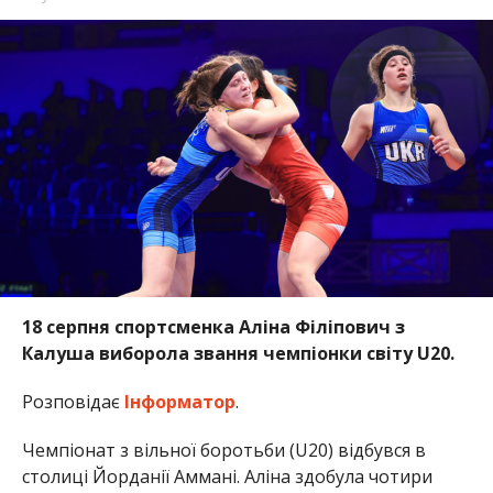
18 серпня спортсменка Аліна Філіпович з
Калуша виборола звання чемпіонки світу U20.
Розповідає
Інформатор
.
Чемпіонат з вільної боротьби (U20) відбувся в
столиці Йорданії Аммані. Аліна здобула чотири