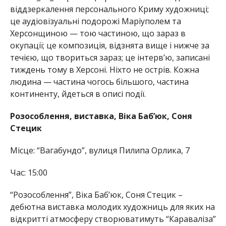
віддзеркалення персонального Криму художниці;
це аудіовізуальні подорожі Маріуполем та
Херсонщиною — тою частиною, що зараз в
окупації; це композиція, відзнята вище і нижче за
течією, що твориться зараз; це інтерв’ю, записані
тиждень тому в Херсоні. Ніхто не острів. Кожна
людина — частина чогось більшого, частина
континенту, йдеться в описі події.
Розособлення, виставка, Віка Баб’юк, Соня
Стецик
Місце: “Вагабундо”, вулиця Пилипа Орлика, 7
Час: 15:00
“Розособлення”, Віка Баб’юк, Соня Стецик –
дебютна виставка молодих художниць для яких на
відкритті атмосферу створюватимуть “Караваліза”