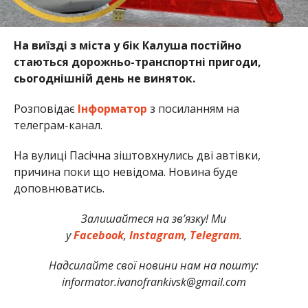
На виїзді з міста у бік Калуша постійно
стаються дорожньо-транспортні пригоди,
сьогоднішній день не виняток.
Розповідає
Інформатор
з посиланням на
телеграм-канал.
На вулиці Пасічна зіштовхнулись дві автівки,
причина поки що невідома. Новина буде
доповнюватись.
Залишайтеся на зв’язку! Ми
у
Facebook
,
Instagram
,
Telegram
.
Надсилайте свої новини нам на пошту:
informator.ivanofrankivsk@gmail.com