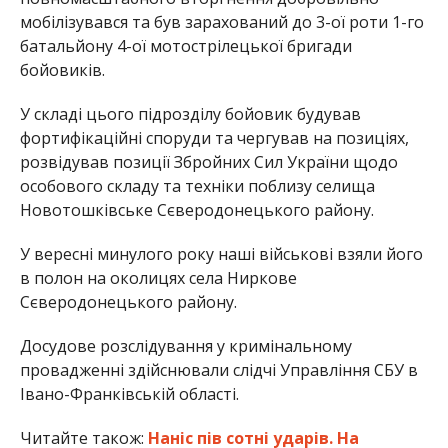
мобілізувався та був зарахований до 3-ої роти 1-го
батальйону 4-ої мотострілецької бригади
бойовиків.
У складі цього підрозділу бойовик будував
фортифікаційні споруди та чергував на позиціях,
розвідував позиції Збройних Сил України щодо
особового складу та техніки поблизу селища
Новотошківське Сєверодонецького району.
У вересні минулого року наші військові взяли його
в полон на околицях села Ниркове
Сєверодонецького району.
Досудове розслідування у кримінальному
провадженні здійснювали слідчі Управління СБУ в
Івано-Франківській області.
Читайте також:
Наніс пів сотні ударів. На