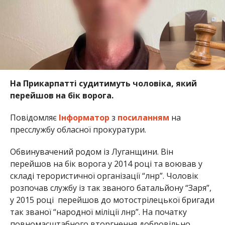
На Прикарпатті судитимуть чоловіка, який
перейшов на бік ворога.
Повідомляє
Інформатор
з
посиланням
на
пресслужбу обласної прокуратури.
Обвинувачений родом із Луганщини. Він
перейшов на бік ворога у 2014 році та воював у
складі терористичної організації “лнр”. Чоловік
розпочав службу із так званого батальйону “Заря”,
у 2015 році перейшов до мотострілецької бригади
так званої “народної міліції лнр”. На початку
повномасштабного вторгнення добровільно