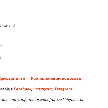
льна, 3
”
3
Прикарпаття — Крапельковий водоспад.
у! Ми у
Facebook
,
Instagram
,
Telegram
.
на пошту: informator.ivanofrankivsk@gmail.com