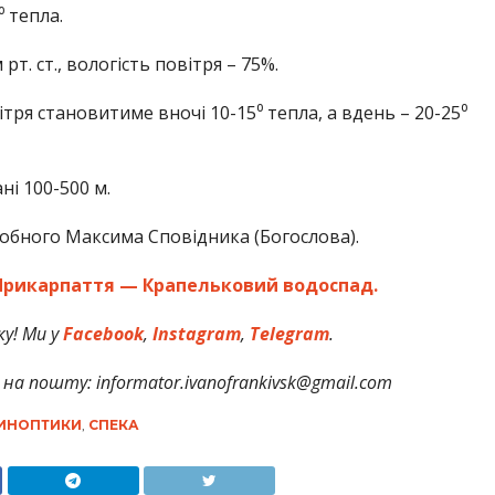
⁰ тепла.
рт. ст., вологість повітря – 75%.
тря становитиме вночі 10-15⁰ тепла, а вдень – 20-25⁰
ні 100-500 м.
обного Максима Сповідника (Богослова).
Прикарпаття — Крапельковий водоспад.
у! Ми у
Facebook
,
Instagram
,
Telegram
.
на пошту: informator.ivanofrankivsk@gmail.com
ИНОПТИКИ
,
СПЕКА