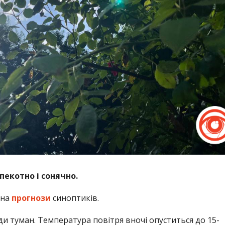
пекотно і сонячно.
 на
прогнози
синоптиків.
ди туман. Температура повітря вночі опуститься до 15-