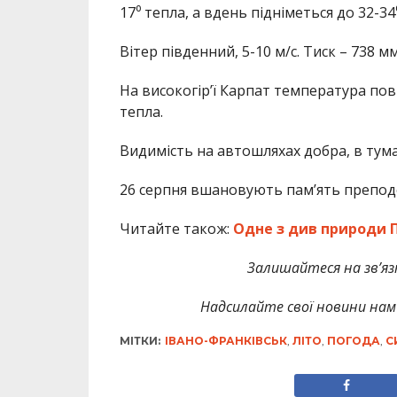
17⁰ тепла, а вдень підніметься до 32-34
Вітер південний, 5-10 м/с. Тиск – 738 мм 
На високогір’ї Карпат температура пові
тепла.
Видимість на автошляхах добра, в тума
26 серпня вшановують пам’ять препод
Читайте також:
Одне з див природи 
Залишайтеся на зв’язк
Надсилайте свої новини нам 
МІТКИ:
ІВАНО-ФРАНКІВСЬК
,
ЛІТО
,
ПОГОДА
,
С