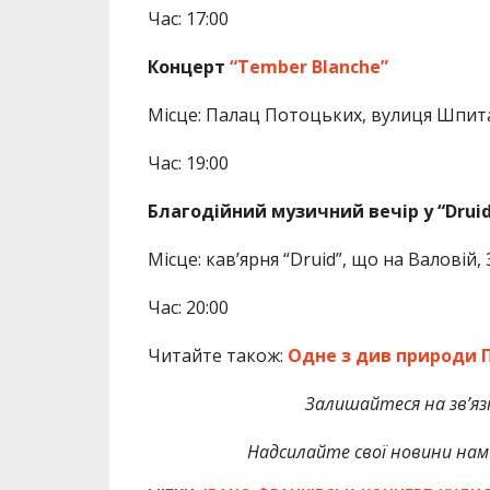
Час: 17:00
Концерт
“Tember Blanche”
Місце: Палац Потоцьких, вулиця Шпита
Час: 19:00
Благодійний музичний вечір у “Druid
Місце: кавʼярня “Druid”, що на Валовій, 
Час: 20:00
Читайте також:
Одне з див природи 
Залишайтеся на зв’язк
Надсилайте свої новини нам 