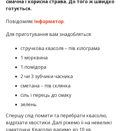
смачна і корисна страва. До того ж швидко
готується.
Повідомляє
Інформатор
.
Для приготування вам знадобляться:
стручкова квасоля – пів кілограма
1 морквина
1 помідора
2 чи 3 зубчики часника
сметана – пів склянка
сіль і перець до смаку
зелень
Спершу слід помити та перебрати квасолю,
відрізати хвостики. Далі ріжемо її на невеликі
шматочки. Квасолю варимо до 10 хв.