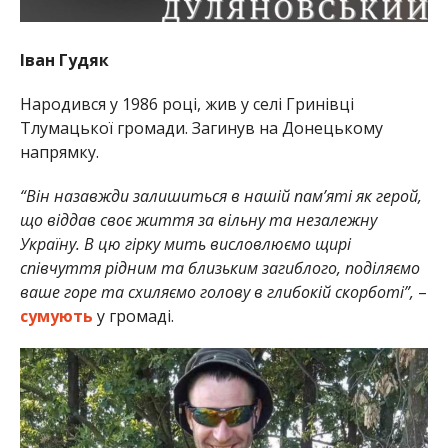
Іван Гудяк
Народився у 1986 році, жив у селі Гринівці
Тлумацької громади. Загинув на Донецькому
напрямку.
“Він назавжди залишиться в нашій пам’яті як герой,
що віддав своє життя за вільну та незалежну
Україну. В цю гірку мить висловлюємо щирі
співчуття рідним та близьким загиблого, поділяємо
ваше горе та схиляємо голову в глибокій скорботі”,
–
сумують
у громаді.