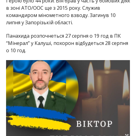
Герою було 44 роки. Він брав у часть у бойових діях
в зоні АТО/ООС ще з 2015 року. Служив
командиром мінометного взводу. Загинув 10
липня у Запорізькій області.
Панахида розпочнеться 27 серпня о 19 год в ПК
“Мінерал” у Калуші, похорон відбудеться 28 серпня
о 10 год.