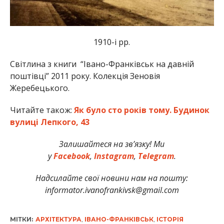
1910-і рр.
Світлина з книги “Івано-Франківськ на давній
поштівці” 2011 року. Колекція Зеновія
Жеребецького.
Читайте також:
Як було сто років тому. Будинок
вулиці Лепкого, 43
Залишайтеся на зв’язку! Ми
у
Facebook
,
Instagram
,
Telegram
.
Надсилайте свої новини нам на пошту:
informator.ivanofrankivsk@gmail.com
МІТКИ:
АРХІТЕКТУРА
,
ІВАНО-ФРАНКІВСЬК
,
ІСТОРІЯ