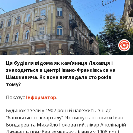
Ця будівля відома як кам’яниця Ляхавця і
знаходиться в центрі Івано-Франківська на
Шашкевича. Як вона виглядала сто років
тому?
Показує
Інформатор
.
Будинок звели у 1907 році й належить він до
“банківсь­ко­го квар­та­лу”. Як пишуть історики Іван
Бондарев та Михайло Головатий, лікар Аполінарій
Ляхавець придбав земельну ділянку у 1906 році.