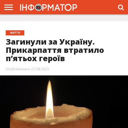
ГОЛОВНА
ЖИТТЯ
ВЛАДА
ГРОШІ
ТРЕШ
ТИСМЕНИЦЯ
НАДВІРНА
РОЗСЛІДУВАННЯ
АФІША
РЕКЛАМА
ПРО
ПРОЄКТ
ЖИТТЯ
Загинули за Україну.
Прикарпаття втратило
п’ятьох героїв
Опубліковано
27.08.2023