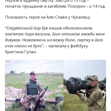
героєм в Будинку смутку. Завтра о 13 год –
початок прощання зі загиблим. Похорон – о 14 год.
Поховають героя на Алеї Слави у Чукалівці.
“Струмінський Ігор був нашим однокласником,
пам’ятаю Ігоря веселим, його оптимізм завжди мене
дивував. Незважаючи на важку долю, смутку в його
очах ніколи не було”,
– написала у фейсбуку
Христина Гупан.