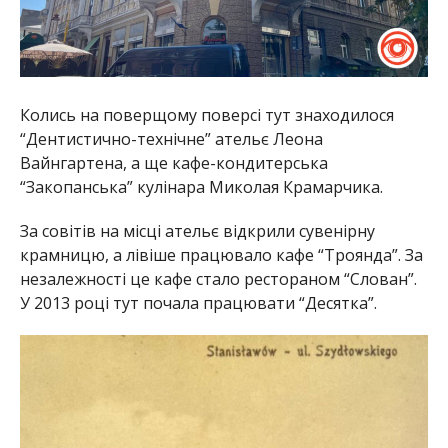
Колись на поверщому поверсі тут знаходилося
“Дентистично-технічне” ательє Леона
Вайнгартена, а ще кафе-кондитерська
“Закопанська” кулінара Миколая Крамарчика.
За совітів на місці ательє відкрили сувенірну
крамницю, а лівіше працювало кафе “Троянда”. За
незалежності це кафе стало рестораном “Слован”.
У 2013 році тут почала працювати “Десятка”.