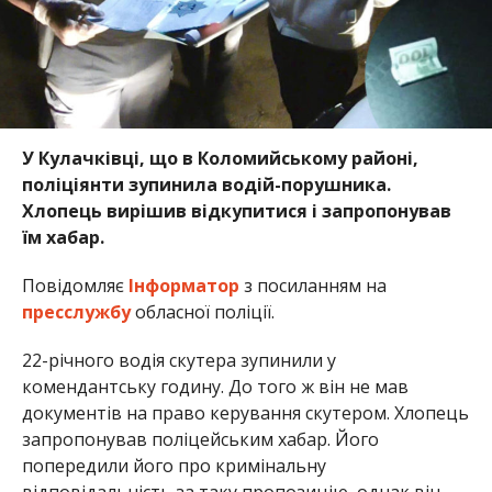
У Кулачківці, що в Коломийському районі,
поліціянти зупинила водій-порушника.
Хлопець вирішив відкупитися і запропонував
їм хабар.
Повідомляє
Інформатор
з посиланням на
пресслужбу
обласної поліції.
22-річного водія скутера зупинили у
комендантську годину. До того ж він не мав
документів на право керування скутером. Хлопець
запропонував поліцейським хабар. Його
попередили його про кримінальну
відповідальність за таку пропозицію, однак він