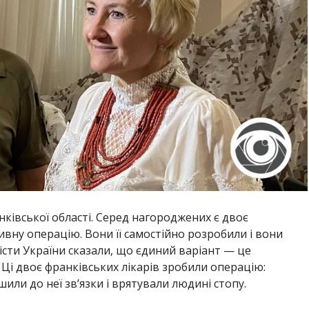
анківської області. Серед нагороджених є двоє
вну операцію. Вони її самостійно розробили і вони
лісти України сказали, що єдиний варіант — це
Ці двоє франківських лікарів зробили операцію:
шили до неї зв’язки і врятували людині стопу.