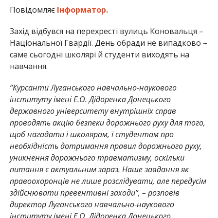
Повідомляє
Інформатор.
Захід відбувся на перехресті вулиць Коновальця –
Національної Гвардії. День обради не випадково –
саме сьогодні школярі й студенти виходять на
навчання.
“Курсанти Луганського навчально-наукового
інституту імені Е.О. Дідоренка Донецького
державного університету внутрішніх справ
проводять акцію безпеки дорожнього руху для того,
щоб нагадати і школярам, і студентам про
необхідність дотримання правил дорожнього руху,
уникнення дорожнього травматизму, оскільки
питання є актуальним зараз. Наше завдання як
правоохоронців не лише розслідувати, але передусім
здійснювати превентивні заходи”, – розповів
директор Луганського навчально-наукового
інституту імені Е.О. Дідоренка Донецького