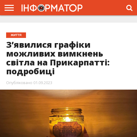
ГОЛОВНА
ЖИТТЯ
ВЛАДА
ГРОШІ
ТРЕШ
ТИСМЕНИЦЯ
НАДВІРНА
РОЗСЛІДУВАННЯ
АФІША
РЕКЛАМА
ПРО
ПРОЄКТ
ЖИТТЯ
З’явилися графіки
можливих вимкнень
світла на Прикарпатті:
подробиці
Опубліковано
01.09.2023