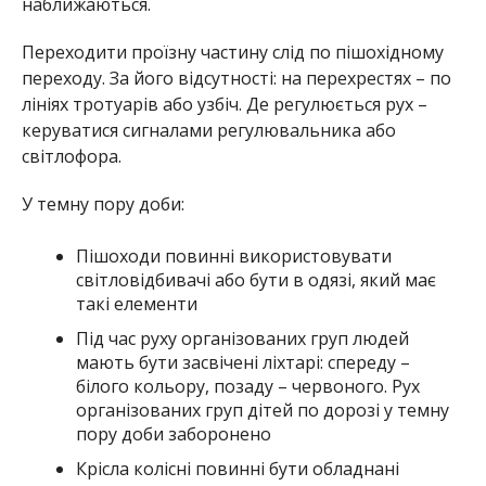
наближаються.
Переходити проїзну частину слід по пішохідному
переходу. За його відсутності: на перехрестях – по
лініях тротуарів або узбіч. Де регулюється рух –
керуватися сигналами регулювальника або
світлофора.
У темну пору доби:
Пішоходи повинні використовувати
світловідбивачі або бути в одязі, який має
такі елементи
Під час руху організованих груп людей
мають бути засвічені ліхтарі: спереду –
білого кольору, позаду – червоного. Рух
організованих груп дітей по дорозі у темну
пору доби заборонено
Крісла колісні повинні бути обладнані