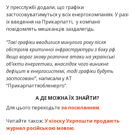
У пресслужбі додали, що графіки
застосовуватимуться у всіх енергокомпаніях. У разі
їх введення на Прикарпатті, у компанії
повідомлять мешканців заздалегідь.
“Такі графіки вводилися минулого року після
обстрілів критичної інфраструктури з боку рф.
Якщо ворог знову розпочне атаки на українські
об’єкти енергетики, внаслідок чого виникне
дефіцит в енергосистемі, тоді графіки будуть
застосовані”
, написали у АТ
“Прикарпаттяобленерго”.
А ДЕ МОЖНА ЇХ ЗНАЙТИ?
Для цього переходьте
за посиланням
.
Читайте також:
У кіоску Укрпошти продають
журнал російською мовою
.