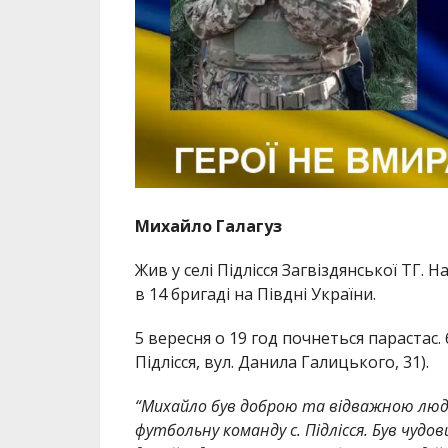
Михайло Галагуз
Жив у селі Підлісся Загвіздянської ТГ. 
в 14 бригаді на Півдні України.
5 вересня о 19 год почнеться парастас.
Підлісся, вул. Данила Галицького, 31).
“Михайло був доброю та відважною люди
футбольну команду с. Підлісся. Був чудо