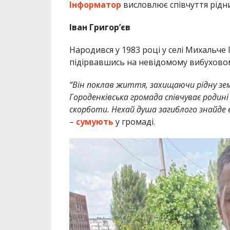
Інформатор
висловлює співчуття рідн
Іван Григор’єв
Народився у 1983 році у селі Михальче 
підірвавшись на невідомому вибуховом
“Він поклав життя, захищаючи рідну земл
Городенківська громада співчуває родині
скорботи. Нехай душа загиблого знайде в
–
сумують
у громаді.