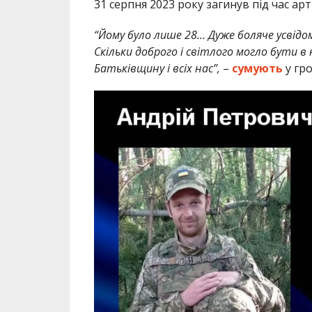
31 серпня 2023 року загинув під час ар
“Йому було лише 28… Дуже боляче усвідо
Скільки доброго і світлого могло бути в 
Батьківщину і всіх нас”,
–
сумують
у гро