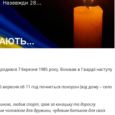
Народився 7 березня 1985 року. Воював в Гвардії наступу
 6 вересня об 11 год почнеться похорон (від дому – село
ною, любив спорт, грав за юнацьку та дорослу
вим чоловіком для дружини, чудовим батьком для своїх