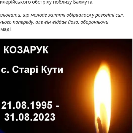
тилерійського обстрілу поблизу Бахмута.
млювати, що молоде життя обірвалося у розквіті сил.
нього попереду, але він віддав його, обороняючи
маді.