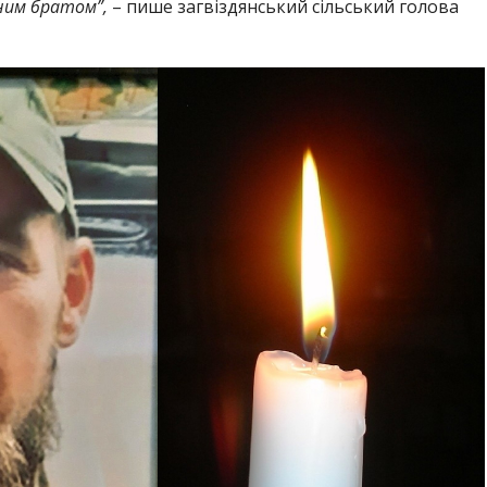
йним братом”,
– пише загвіздянський сільський голова