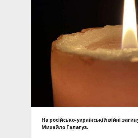
На російсько-українській війні загин
Михайло Галагуз.