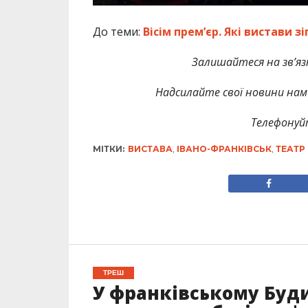
До теми:
Вісім прем’єр. Які вистави 
Залишайтеся на зв’язк
Надсилайте свої новини нам 
Телефонуй
МІТКИ:
ВИСТАВА
,
ІВАНО-ФРАНКІВСЬК
,
ТЕАТР
ТРЕШ
У франківському Буд