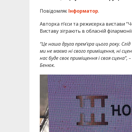
Повідомляє
Інформатор
.
Авторка п’єси та режисерка вистави “Чо
Виставу зіграють в обласній філармонії
“Це наша друга прем’єра цього року. Сл
ми не маємо ні свого приміщення, ні сцен
нас буде своє приміщення і своя сцена”,
Бенюк.