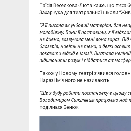
Таїсія Веселкова-Люта каже, що п’єса б
Захарчука для театральної школи “Жив 
“Я її писала як учбовий матеріал, для н
молодіжну. Вони її поставили, я її відкла
не дивно, зазвучала мені вона зараз. Пі
блогерів, навіть не тема, а деякі аспек
показати відхід в ілюзії. Вистава нелін
підключити розум і піддатися атмосфер
Також у Новому театрі з’явився головн
Наразі ім’я його не називають.
“Ще я буду робити постановку в цьому се
Володимиром Єшкілєвим працюємо над т
поділився Бенюк.