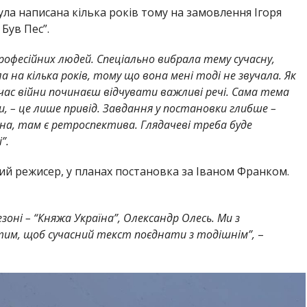
ула написана кілька років тому на замовлення Ігоря
Був Пес”.
епрофесійних людей. Спеціально вибрала тему сучасну,
ла на кілька років, тому що вона мені тоді не звучала. Як
д час війни починаєш відчувати важливі речі. Сама тема
ти, – це лише привід. Завдання у постановки глибше –
ійна, там є ретроспектива. Глядачеві треба буде
і”.
ий режисер, у планах постановка за Іваном Франком.
зоні – “Княжа Україна”, Олександр Олесь. Ми з
им, щоб сучасний текст поєднати з тодішнім”,
–