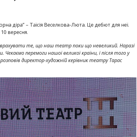
рна діра” – Таїсія Веселкова-Люта. Це дебют для неї.
 10 вересня.
ід врахувати те, що наш театр поки що невеликий. Наразі
и. Чекаємо перемоги нашої великої країни, і після того у
 – розповів директор-художній керівник театру Тарас