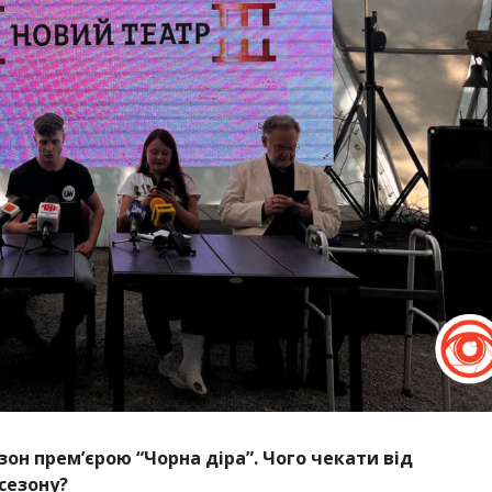
он прем’єрою “Чорна діра”. Чого чекати від
 сезону?