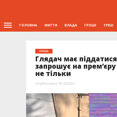
ГОЛОВНА
ЖИТТЯ
ВЛАДА
ГРОШІ
ТРЕШ
АФІША
Глядач має піддатися
запрошує на прем’єру 
не тільки
Опубліковано
05.09.2023