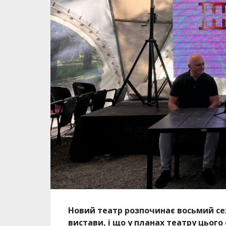
Новий театр розпочинає восьмий сез
вистави, і що у планах театру цього