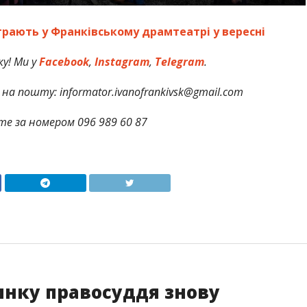
зіграють у Франківському драмтеатрі у вересні
у! Ми у
Facebook
,
Instagram
,
Telegram
.
на пошту: informator.ivanofrankivsk@gmail.com
те за номером 096 989 60 87
инку правосуддя знову