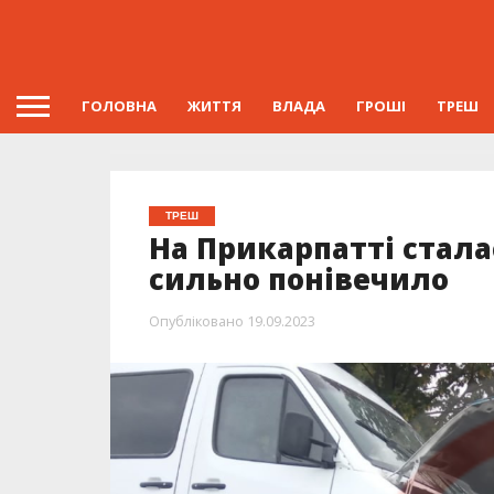
ГОЛОВНА
ЖИТТЯ
ВЛАДА
ГРОШІ
ТРЕШ
ТРЕШ
На Прикарпатті стала
сильно понівечило
Опубліковано
19.09.2023