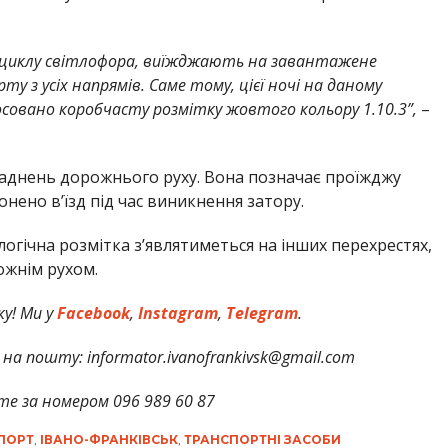
 циклу світлофора, виїжджають на завантажене
у з усіх напрямів. Саме тому, цієї ночі на даному
осовано коробчасту розмітку жовтого кольору 1.10.3”,
–
ладнень дорожнього руху. Вона позначає проїжджу
онено в’їзд під час виникнення затору.
гічна розмітка з’являтиметься на інших перехрестях,
ожнім рухом.
у! Ми у
Facebook
,
Instagram
,
Telegram
.
на пошту: informator.ivanofrankivsk@gmail.com
те за номером 096 989 60 87
ПОРТ
,
ІВАНО-ФРАНКІВСЬК
,
ТРАНСПОРТНІ ЗАСОБИ