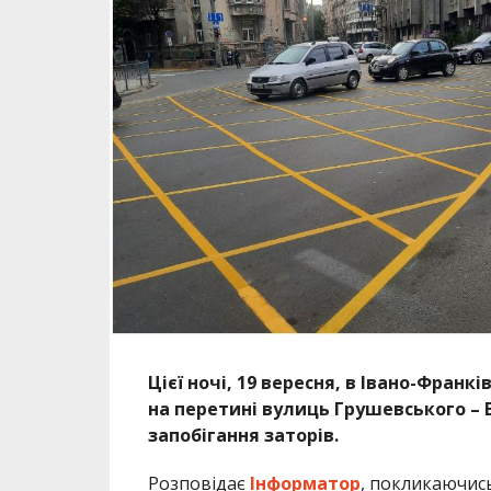
Цієї ночі, 19 вересня, в Івано-Франк
на перетині вулиць Грушевського – 
запобігання заторів.
Розповідає
Інформатор
, покликаючись