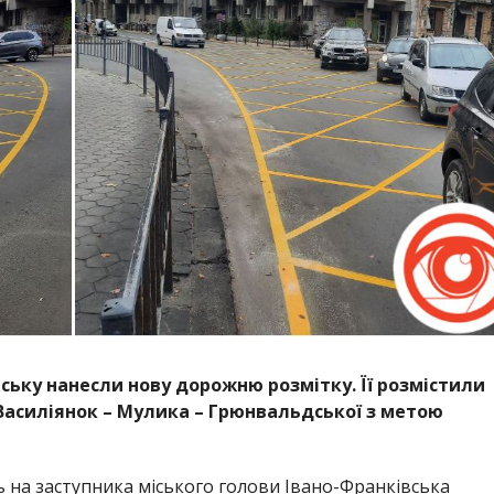
івську нанесли нову дорожню розмітку. Її розмістили
Василіянок – Мулика – Грюнвальдської з метою
 на заступника міського голови Івано-Франківська