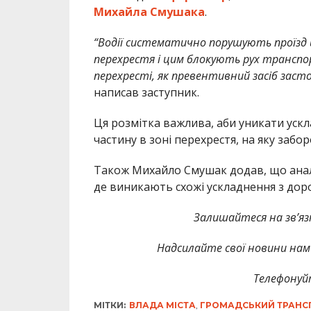
Михайла Смушака
.
“Водії систематично порушують проїзд
перехрестя і цим блокують рух транспорт
перехресті, як превентивний засіб заст
написав заступник.
Ця розмітка важлива, аби уникати уск
частину в зоні перехрестя, на яку забор
Також Михайло Смушак додав, що анало
де виникають схожі ускладнення з дор
Залишайтеся на зв’язк
Надсилайте свої новини нам 
Телефонуй
МІТКИ:
ВЛАДА МІСТА
,
ГРОМАДСЬКИЙ ТРАНС