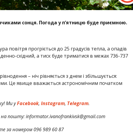
нчиками сонця. Погода у п’ятницю буде приємною.
 повітря прогріється до 25 градусів тепла, а опадів
вденно-східний, а тиск буде триматися в межах 736-737
івнодення – ніч рівняється з днем і збільшується:
ими. Це явище вважається астрономічним початком
у! Ми у
Facebook
,
Instagram
,
Telegram
.
на пошту: informator.ivanofrankivsk@gmail.com
те за номером 096 989 60 87