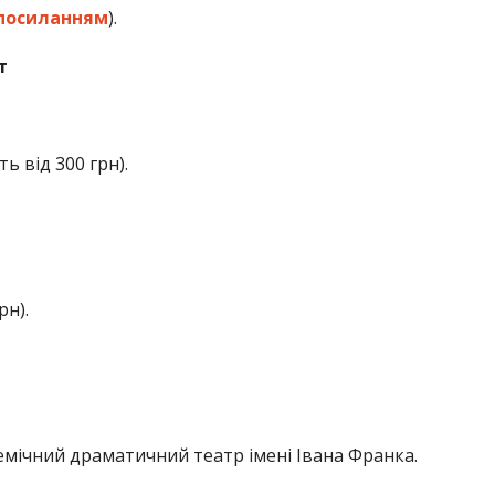
посиланням
).
т
ь від 300 грн).
рн).
емічний драматичний театр імені Івана Франка.