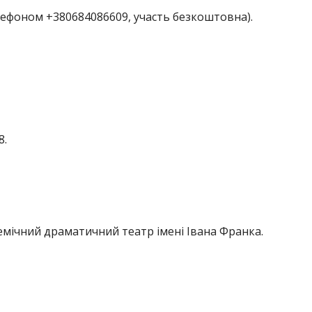
елефоном +380684086609, участь безкоштовна).
8.
емічний драматичний театр імені Івана Франка.