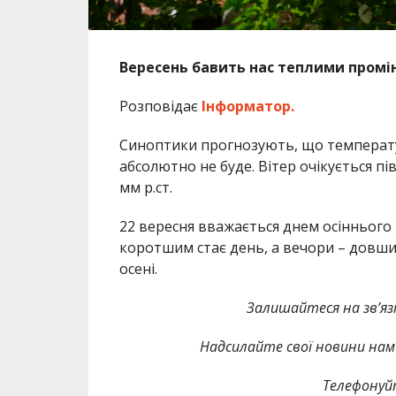
Вересень бавить нас теплими промі
Розповідає
Інформатор.
Синоптики прогнозують, що температура
абсолютно не буде. Вітер очікується пі
мм р.ст.
22 вересня вважається днем осіннього р
коротшим стає день, а вечори – довш
осені.
Залишайтеся на зв’язк
Надсилайте свої новини нам 
Телефонуй