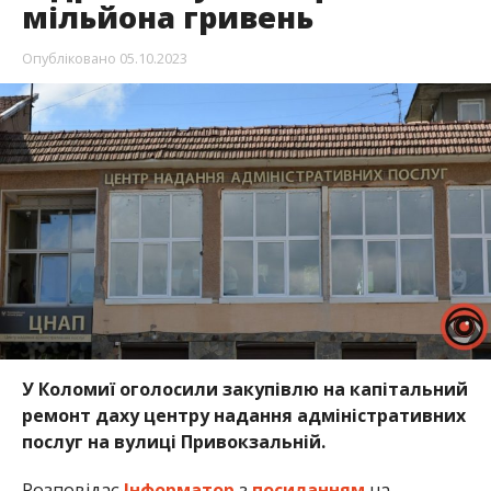
мільйона гривень
Опубліковано
05.10.2023
У Коломиї оголосили закупівлю на капітальний
ремонт даху центру надання адміністративних
послуг на вулиці Привокзальній.
Розповідає
Інформатор
з
посиланням
на