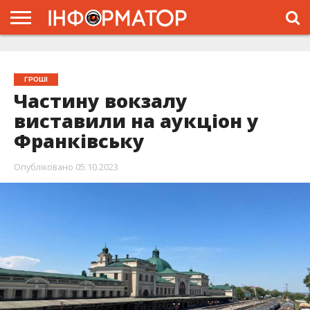
ГОЛОВНА
ЖИТТЯ
ВЛАДА
ГРОШІ
ТРЕШ
ТИСМЕНИЦЯ
НАДВІРНА
РОЗСЛІДУВАННЯ
АФІША
РЕКЛАМА
ПРО
ПРОЄКТ
ГРОШІ
Частину вокзалу
виставили на аукціон у
Франківську
Опубліковано
05.10.2023