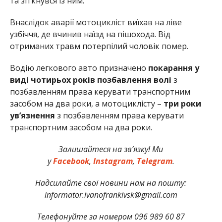
та зіткнувся із ним.
Внаслідок аварії мотоцикліст виїхав на ліве
узбіччя, де вчинив наїзд на пішохода. Від
отриманих травм потерпілий чоловік помер.
Водію легкового авто призначено
покарання у
виді чотирьох років позбавлення волі
з
позбавленням права керувати транспортним
засобом на два роки, а мотоциклісту –
три роки
ув’язнення
з позбавленням права керувати
транспортним засобом на два роки.
Залишайтеся на зв’язку! Ми
у
Facebook
,
Instagram
,
Telegram
.
Надсилайте свої новини нам на пошту:
informator.ivanofrankivsk@gmail.com
Телефонуйте за номером 096 989 60 87