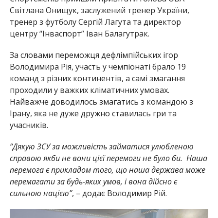
Світлана Онищук, заслужений тренер України,
тренер з футболу Сергій Лагута та директор
центру “Інваспорт” Іван Балагутрак.
За словами переможця дефлімпійських ігор
Володимира Рія, участь у чемпіонаті брало 19
команд з різних континентів, а самі змагання
проходили у важких кліматичних умовах.
Найважче доводилось змагатись з командою з
Ірану, яка не дуже дружно ставилась гри та
учасників.
“Дякую ЗСУ за можливість займатися улюбленою
справою якби не вони цієї перемоги не було би. Наша
перемога є прикладом того, що наша держава може
перемагати за будь-яких умов, і вона дійсно є
сильною нацією”
, – додає Володимир Рій.