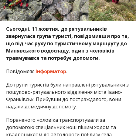
Сьогодні, 11 жовтня, до рятувальників
звернулася група туристі, повідомивши про те,
що під час руху по туристичному маршруту до
Манявського водоспаду, один з чоловіків
травмувався та потребує допомоги.
Повідомляє
Інформатор
.
До групи туристів були направлені рятувальники з
пошуково-рятувального відділення міста Івано-
Франківськ. Прибувши до постраждалого, вони
надали домедичну допомогу.
Пораненого чоловіка транспортували за
допомогою спеціальних нош пішим ходом та
квадроциклом до автодороги поблизу села