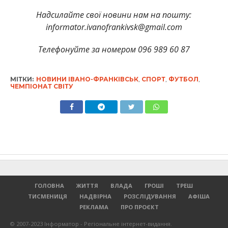
Надсилайте свої новини нам на пошту:
informator.ivanofrankivsk@gmail.com
Телефонуйте за номером 096 989 60 87
МІТКИ:
НОВИНИ ІВАНО-ФРАНКІВСЬК
,
СПОРТ
,
ФУТБОЛ
,
ЧЕМПІОНАТ СВІТУ
ГОЛОВНА
ЖИТТЯ
ВЛАДА
ГРОШІ
ТРЕШ
ТИСМЕНИЦЯ
НАДВІРНА
РОЗСЛІДУВАННЯ
АФІША
РЕКЛАМА
ПРО ПРОЄКТ
© 2007-2023 Інформатор - Регіональне інтернет-видання.