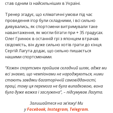
став одним із найсильніших в Україні.
Тренер згадує, що кліматичні умови під час
проведення ігор були складними, і всі сильно
дивувались, як спортсмени витримували таке
навантаження, як могли бігати при + 35 градусах.
Олег Гринюк в останній грі з японцем втрачав
свідомість, він дуже сильно хотів грати до кінця.
Сергій Лагута додає, що сильно пишається
нашими спортсменами.
“Кожен спортсмен пройшов складний шлях, адже ми
всі знаємо, що чемпіонами не народжуються, ними
стають завдяки багаторічній самовідданості,
праці, тому ця перемога не була випадковою, вона
була дуже важка і заслужена”, – підсумував Лагута.
Залишайтеся на зв’язку! Ми
у
Facebook
,
Instagram
,
Telegram
.