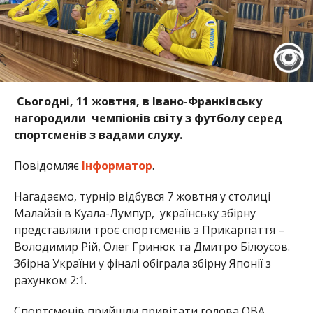
Сьогодні, 11 жовтня, в Івано-Франківську
нагородили чемпіонів світу з футболу серед
спортсменів з вадами слуху.
Повідомляє
Інформатор
.
Нагадаємо, турнір відбувся 7 жовтня у столиці
Малайзії в Куала-Лумпур, українську збірну
представляли троє спортсменів з Прикарпаття –
Володимир Рій, Олег Гринюк та Дмитро Білоусов.
Збірна України у фіналі обіграла збірну Японії з
рахунком 2:1.
Спортсменів прийшли привітати голова ОВА