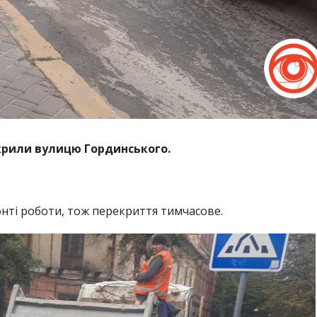
екрили вулицю Гординського.
нті роботи, тож перекриття тимчасове.