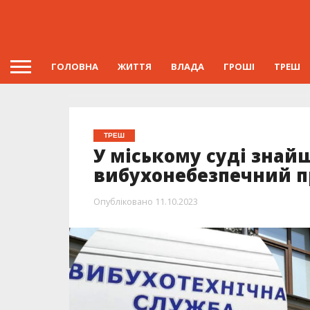
ГОЛОВНА
ЖИТТЯ
ВЛАДА
ГРОШІ
ТРЕШ
ТРЕШ
У міському суді знай
вибухонебезпечний п
Опубліковано
11.10.2023