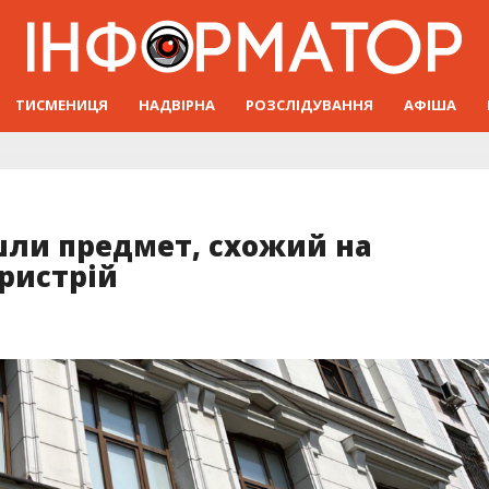
ТИСМЕНИЦЯ
НАДВІРНА
РОЗСЛІДУВАННЯ
АФІША
шли предмет, схожий на
ристрій