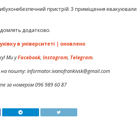
вибухонебезпечний пристрій. З приміщення евакуювали
ідомлять додатково.
хівку в університеті | оновлено
у! Ми у
Facebook
,
Instagram
,
Telegram
.
на пошту: informator.ivanofrankivsk@gmail.com
те за номером 096 989 60 87