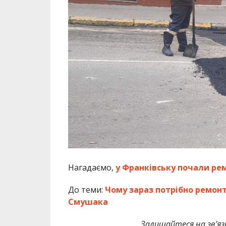
Нагадаємо,
у Франківську почали ре
До теми:
Чому зараз потрібно ремон
Смушака
Залишайтеся на зв’язк