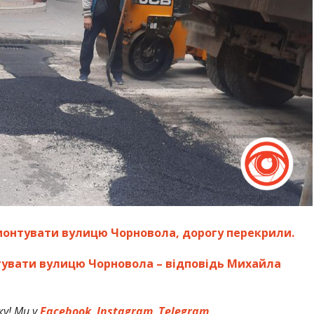
монтувати вулицю Чорновола, дорогу перекрили.
тувати вулицю Чорновола – відповідь Михайла
у! Ми у
Facebook
,
Instagram
,
Telegram
.