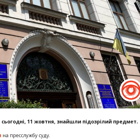
і сьогодні, 11 жовтня, знайшли підозрілий предмет.
м
на пресслужбу суду.