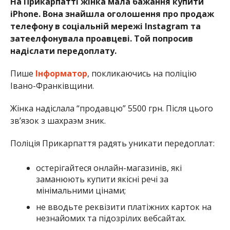
На Прикарпатті жінка мала бажання купити
iPhone. Вона знайшла оголошення про продаж
телефону в соціальній мережі Instagram та
затеелфонувала проавцеві. Той попросив
надіслати передоплату.
Пише
Інформатор
, покликаючись на поліцію
Івано-Франківщини.
Жінка надіслала “продавцю” 5500 грн. Після цього
зв’язок з шахраэм зник.
Поліція Прикарпаття радять уникати передоплат:
остерігайтеся онлайн-магазинів, які
заманюють купити якісні речі за
мінімальними цінами;
не вводьте реквізити платіжних карток на
незнайомих та підозрілих вебсайтах.