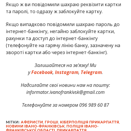
Якщо ж ви повідомили шахраю реквізити картки
та паролі, то одразу ж заблокуйте картку.
Якщо випадково повідомили шахраю пароль до
інтернет-банкінгу, негайно заблокуйте картки,
рахунки та доступ до інтернет-банкінгу
(телефонуйте на гарячу лінію банку, зазначену на
звороті картки або через інтернет-банкінг).
Залишайтеся на зв’язку! Ми
у
Facebook
,
Instagram
,
Telegram
.
Надсилайте свої новини нам на пошту:
informator.ivanofrankivsk@gmail.com
Телефонуйте за номером 096 989 60 87
МІТКИ:
АФЕРИСТИ
,
ГРОШІ
,
КІБЕРПОЛІЦІЯ ПРИКАРПАТТЯ
,
НОВИНИ ІВАНО-ФРАНКІВСЬК
,
ПОЛІЦІЯ ІВАНО-
ФРАНКІВСЬКОЇ ОБЛАСТІ
,
ПРИКАРПАТТЯ