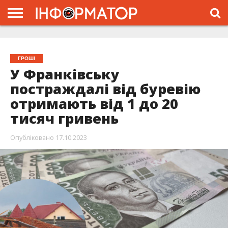
ГОЛОВНА
ЖИТТЯ
ВЛАДА
ГРОШІ
ТРЕШ
ТИСМЕНИЦЯ
НАДВІРНА
РОЗСЛІДУВАННЯ
АФІША
РЕКЛАМА
ПРО
ПРОЄКТ
ГРОШІ
У Франківську
постраждалі від буревію
отримають від 1 до 20
тисяч гривень
Опубліковано
17.10.2023