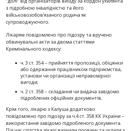
“долі” від організаторів виїзду за кордон ухилянта
з підробною інвалідністю та його
військовозобов’язаного родича як
супроводжуючого.
Лікарям повідомлено про підозру та вручено
обвинувальні акти за двома статтями
Кримінального кодексу:
ч. 3 ст. 354 – прийняття пропозиції, обіцянки
або одержання працівником підприємства,
установи чи організації неправомірної
вигоди;
ч. 2 ст. 358 – складання чи видача завідомо
підроблених офіційних документів.
Крім того, лікарю з Калуша додатково
повідомлено про підозру за ч.4 ст. 358 КК України –
використання завідомо підробленого документа.
Під час слідства лікарі визнали провину та уклали з